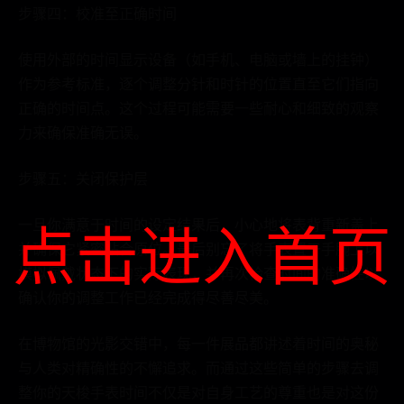
步骤四：校准至正确时间
使用外部的时间显示设备（如手机、电脑或墙上的挂钟）
作为参考标准，逐个调整分针和时针的位置直至它们指向
正确的时间点。这个过程可能需要一些耐心和细致的观察
力来确保准确无误。
步骤五：关闭保护层
一旦你满意于时间的设定结果后，小心地将表背重新盖上
点击进入首页
并确保它紧密贴合原位。最后别忘了将手表置于手腕上以
模拟佩戴状态下的实际表现，并再次检查时间的准确性以
确认你的调整工作已经完成得尽善尽美。
在博物馆的光影交错中，每一件展品都讲述着时间的奥秘
与人类对精确性的不懈追求。而通过这些简单的步骤去调
整你的天梭手表时间不仅是对自身工艺的尊重也是对这份