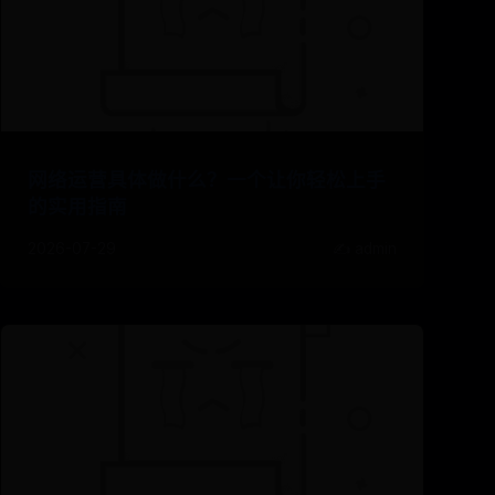
网络运营具体做什么？一个让你轻松上手
的实用指南
2026-07-29
✍️ admin