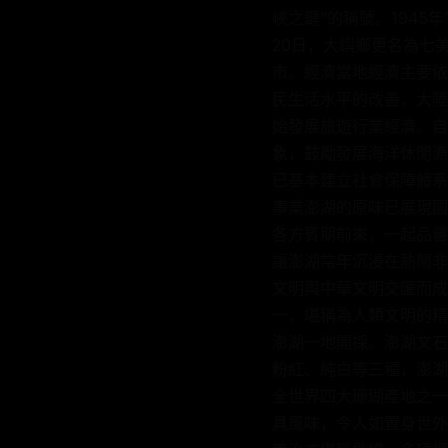
峽之鍵”的稱號。1945
20日，大嶼鄉更名為七美
市。經濟當地經濟主要依
民生活水平的改善，大陸
始發展旅遊行業經濟。自
象，鼓勵發展海洋休閒漁
已基本建立社會保障體系
事業澎湖的原味已展現國
各方賓朋前來，一起品嘗
讓澎湖常年沉浸在熱鬧非
文明與中華文明交匯而成
一，堪稱為人類文明的精
澎湖一地開採。澎湖文石
粉紅、純白等三種，澎湖
全世界四大珊瑚產地之一
具風味，令人如置身世外