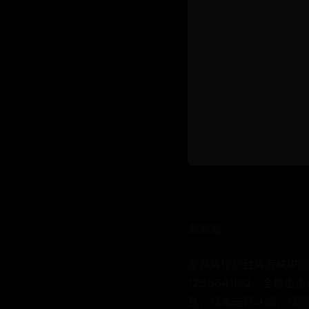
澎湖灣
澎湖灣位於台灣海峽中流
126.8641㎞2，全
島；極北是目斗嶼；極西