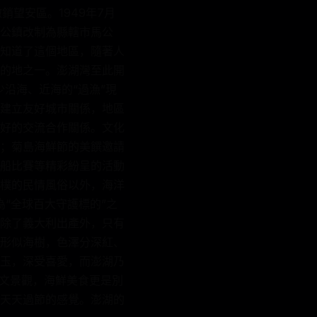
撤銷望安區。1949年7月
，馬公鎮改制為縣轄市馬公
知道了這個地區，隨著人
的地之一。澎湖灣至此開
沿海、近海的“過漁”現
建立友好城市關係，地區
好的交流合作關係。文化
；菊島海鮮節的美饌邀請
船比賽等精彩紛呈的活動
樸的民情風俗以外，海洋
“全球百大守護標的”之
除了義大利出產外，只有
形似海樹，色澤分深紅、
玉，深受喜愛，而澎湖乃
人文景觀，海鮮美食更是別
天天過節的感覺。澎湖的