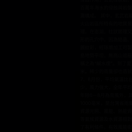
百萬年海水的侵蝕與岩盤
灘構成。 其中，玄武岩
火山岩區所特有的地質景
理。在澎湖，柱狀節理又
形的孔穴中，因為結晶、
麗紋彩，經琢磨加工可製
島地勢平坦，無高山遮蔽
稱之為“鹹水煙”。到了
米。稀少的雨量卻也造就
7、8月份，平均氣溫比
少，風力強大，全年平均
年除6－8月為南風外，
1000毫米，是台灣省
資源光照、風能、熱能資
等氣候資源及水資源相對
了有利條件。有效風能密度