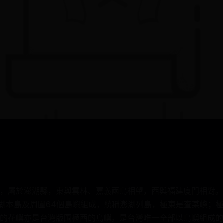
，屬於澎湖縣，東與雲林、嘉義兩島相望，西與福建廈門相對。
縣由澎湖本島及周圍64個島嶼組成，統稱澎湖列島，極東是查某嶼
的花嶼亦是台灣版圖極西的島嶼。是台灣唯一全部以島嶼組成的