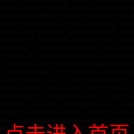
的升降，才形成今日的地貌景觀。除有海崖、碎石崖錐構成的海
顯出柱狀的節理，排列整齊，形成相當奇特的地形景觀，綿延于海
觀。成因是岩漿噴出地表或貫入岩層後，溫度逐漸降低，岩體因
分成直立、彎曲、輻射狀節理。 澎湖最知名的礦物石種，當屬
礦物沉澱等作用，由鈣、鎂、鐵、錳的碳酸鹽及蛋白石、褐鐵礦
成各種裝飾品。 氣候特徵澎湖列島與台灣本島一衣帶水，但氣
，每到冬天，島上總是吹著強勁的東北季候風，狂風挾帶著海水
夏天，則轉為西南風。由於澎湖平坦的地形，很難產生地形雨，因此
了豐富多變的植物物種，在陽光下展現迷人風采。全年平均氣溫
台北市還低；最冷的1、2月份，平均氣溫比台北市還高1攝氏度
風速超過6級的大風日多達144天，其中，每年11月至翌年1月，
其他月份多為東北季風，最大風速可達每秒20米以上，相當於中
雨量最少的地方，且分布不均勻，夏季降水量占全年的80%，乾旱
源台灣的澎湖灣及其周邊地區日照充足，平地地區年日照時數為2
豐富，為各類生物的繁衍和生長提供了必要的條件，也為經濟發
点击进入首页
都在500W/㎡左右,年平均風速為6. 5m/s。受到中小地形