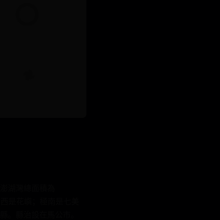
澎湖灣總面積為
；極西是花嶼；極南是七美
縣。縣治設在馬公市。