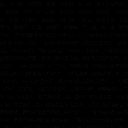
嶼、屈爪嶼、毛司嶼、北礁、小貓嶼、白沙嶼（系三小島組成）
、坪岐嶼、草嶼、土地公嶼、白沙嶼、雞籠嶼、大倉嶼、白沙礁
嶼、過嶼、目斗嶼、漁翁島、小門嶼、八罩島、馬鞍山嶼、金瓜
頭巾、西嶼坪、利間、東嶼坪、鐘仔嶼、西吉嶼、東吉嶼、鋤頭
嶼。面積滿潮時為126.8642平方千米，退潮時為164.1165平
6鄉鎮（1鎮、5鄉）。縣政府於1946年1月20日正式成立，縣
公區。1946年6月，撤銷望安區。1949年7月20日，大嶼鄉更名
湖縣行政區域照舊。縣政府設於馬公鎮。管轄馬公鎮及湖西、白
4126人，面積126.8641平方千米。管轄區域：東為湖西鄉查
安鄉花嶼西端，位於東經119°18′3″；南為七美鄉七美嶼南端，於北緯
°45′41″。1981年12月25日，馬公鎮改制為縣轄市馬公市。
經119°37.8'、北緯23°34.2')。古稱“平湖”，現時約9萬
中以馬公面積最大。其它依次是西嶼、白沙、望安和七美。極東
斗嶼；本島與白沙島、西嶼島呈環狀連線，三島中間就是著名的
兩倒相望，西與福建廈門相對。是台灣唯一全部以島嶼組成的縣
運動，造就了澎湖精彩的地質景觀，海底火山噴發出玄武岩流，
海蝕台等。根據地質學家的研究，澎湖群島的岩石是由玄武岩流