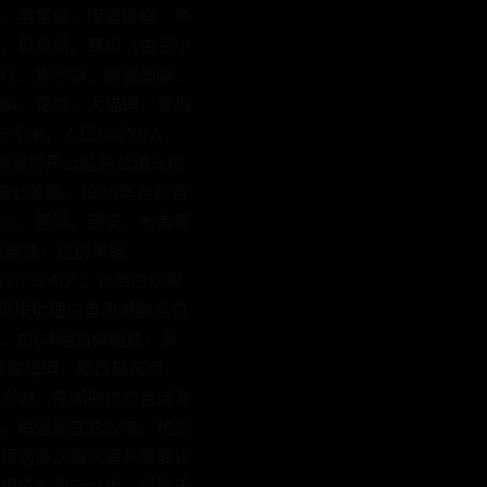
、毛常嶼、南面掛嶼、鳥
、員貝嶼、草嶼（由三小
仔、狗沙嶼、將軍澳嶼、
嶼、花嶼、大貓嶼、草嶼
方千米，人口65529人。
政府設於馬公區馬公鎮光復
為七美鄉。1950年台灣省
沙、西嶼、望安、七美等
母嶼東端，位於東經
23°9′40″；北為白沙鄉
地理環境地理位置澎湖群島位
人口。由64個島嶼組成，其
是查母嶼，極西是花嶼，
澎湖。澎湖縣位於台灣海
。縣治設在馬公市。地形
經過多次海水面升降變化
組成的熔岩台地，經過千