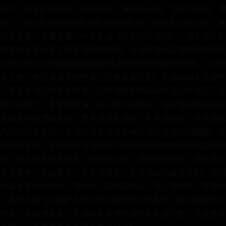
年10月，台灣正式歸還。1946年初，撤銷馬公區。1946年6月，
鄉。 1950年台灣省調整各縣市行政區域。1981年12月25日
託旅遊業、漁業發展，一首歌曲《外婆的澎湖灣》，讓大陸人民
遊客逐步走出來了解各地美的不同。台灣就是比較理想的旅遊目
20世紀80年代開始鼓勵漁民將漁船改為休閒海釣娛樂船，以減少
業之後，休閒漁業蓬勃發展。社會事業近期，澎湖灣與大陸城市
，旅遊基礎設施基本完善，民間團體和組織與大陸組織進行了良
際化的魅力，春夏國際海上花火節火樹銀花，綻放著熱情與浪漫
澎湖海洋的頂級美味；夏季泳渡澎湖灣、秋季馬拉松、冬季風帆
凡的節日氣氛中。澎湖除具有海洋島嶼環境所培育出的堅毅，淳
的澎湖聚落，更獲美國運通基金2004年世界文物守護計畫評選為
品。地方特產質色均美，可製成印章、裝飾品的文石，在世界上
色澤優美，花紋繁複，且質地堅實，為舉世公認最佳文石。珊瑚
所產主要為粉紅色，可供加工製成裝飾品，其光潤如珠，堅實如
。風景名勝“澎湖灣”不但有得天獨厚的自然美景，還有豐富的
桃源。為招攬遊客，澎湖常年舉辦各種精彩節慶活動，令遊客有