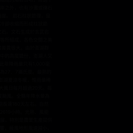
岸之外，也有沙灘或礫石
崖。 岩石柱狀節理，是
冷卻收縮而形成柱狀節
文石。文石生成於玄武岩
等所組成，各色交間之美
候差異很大。由於澎湖群
中的高度鹽份，澎湖人又
年降雨量只有1,000毫
為27．7攝氏度。最熱的
。澎湖夏涼冬暖，惟雨量稀
大風日每月超過20天。每
度颱風。全縣年降水量為
期長達180天左右。自然
619小時。光熱、風能
展，特別是農業生產提供
的影響，蔽風地形風速減小，