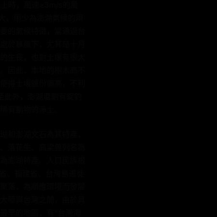
上時，風速≥3m/s的風
風大、雨少為澎湖氣候的兩
要的氣候特徵，當通過台
處於暴風下，尤其是十月
的生長，也對土壤有很大
。因此，本地的樹木高不
使得土壤鹽份偏高，不利
至此外，澎湖還劃有錠釣
稀有動物的淨土。
瑚和澎湖文石為其特產，
、落花生、高梁曾列名為
為澎湖特產。人口民族根
廣東省、福建省、台灣島遷徙
聚落，為順應環境而發展
大陸與台灣之間，由於具
最早的地區，有“台灣海