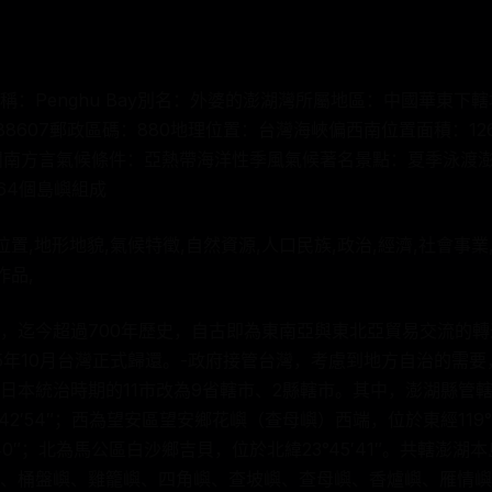
：Penghu Bay別名：外婆的澎湖灣所屬地區：中國華東下
607郵政區碼：880地理位置：台灣海峽偏西南位置面積：126.8
漢語閩南方言氣候條件：亞熱帶海洋性季風氣候著名景點：夏季泳渡
64個島嶼組成
位置,地形地貌,氣候特徵,自然資源,人口民族,政治,經濟,社會事業
作品,
，迄今超過700年歷史，自古即為東南亞與東北亞貿易交流的
945年10月台灣正式歸還。-政府接管台灣，考慮到地方自治的需
日本統治時期的11市改為9省轄市、2縣轄市。其中，澎湖縣管
42′54″；西為望安區望安鄉花嶼（查母嶼）西端，位於東經119°
′40″；北為馬公區白沙鄉吉貝，位於北緯23°45′41″。共轄澎
、桶盤嶼、雞籠嶼、四角嶼、查坡嶼、查母嶼、香爐嶼、雁情嶼