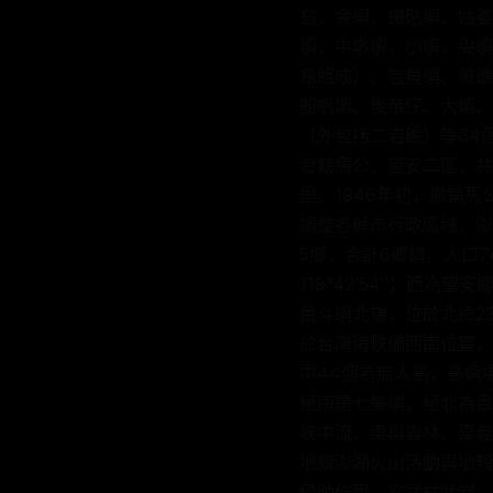
島、金嶼、鐵砧嶼、姑婆
嶼、中墩嶼、小嶼、尖嶼
島組成）、吉貝嶼、險礁
船帆嶼、後帝仔、大嶼、
（外包括二岩礁）等64個島
管轄馬公、望安二區，共
里。1946年初，撤銷馬
調整各縣市行政區域，澎
5鄉，合計6鄉鎮。人口7
119°42′54″；西為望
目斗嶼北端，位於北緯23
於台灣海峽偏西南位置，（東
中44個為無人島，島嶼
極南是七美嶼，極北為目
峽中流，東與雲林、嘉義
地貌澎湖火山活動與地殼
侵蝕作用，玄武柱狀岩、