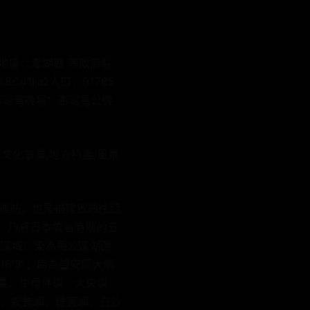
轄地區：澎湖縣 等政府駐
641㎞2人口：91785
澎湖灣機場：澎湖馬公機
,文化事業,地方特產,風景
轉運站，也是福建省通往亞
要，乃將日本統治時期的五
轄區域：東為馬公區湖西
18′3″；南為望安區大嶼
湖本島、牛母件嶼、大央嶼、
、錠鉤嶼、雞善嶼、白沙