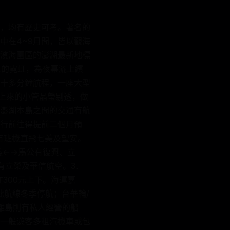
，均有歷史可考。著名的
中在4~9月間，皆以觀海
濱海園區的澎湖最新地標
上的霓虹，為夜幕灑上繽
十多分鐘航程，一座大型
釣上來的小管晶瑩剔透，做
澎湖本島之間的交通有航
行前往得提前二個月預
有班機直飛七美及望安。
義←→馬公有復興、立
有立榮及華信航空。3．
300元上下。海運嘉
此航線冬季停航；台華輪/
離島則有私人經營的船
一般遊客多租汽機車或包