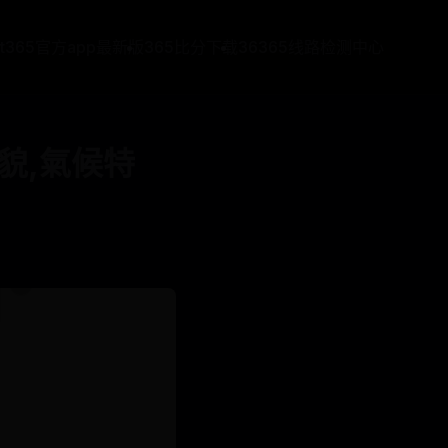
at365官方app最新版
365比分下载
36365线路检测中心
貌,氣候特