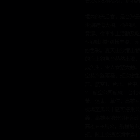
管治亦堪稱楷模，多項調
境內的天后宮，是台灣最
澎湖跨海大橋、桶盤嶼、
賞濤、從事水上活動及吃
“西瀛虹橋”別樣丰姿，
紛色彩。夏天由沙港出發
的海上釣魚台赫然出現，
成魚生，令人食慾大動。
空與海路兩種，班次密集
訂。航空1．台北、台中
2．航空公司航線：台北
榮、遠東、華信；高雄←
機場至馬公市區可搭乘公
義、高雄兩地分別有船班
高雄←→馬公，航程約4
班。陸上交通澎湖本島有