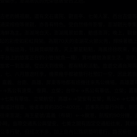
查顯示，澎湖居民的光榮感居全台之冠。
古老的媽祖廟，還有文石書院、觀音亭、七美人冢、西台古堡等
通梁榕樹等景觀，亦各有特色。受自然條件影響，澎湖觀光季集
海鮮為主。澎湖灣白天，澎湖風景如畫，動感澎湃；晚上，觀音
亮起的彩燈如彩虹飛架。為期70天的澎湖花火節火秀，輝映著橋
，乘船出海，往員貝嶼駛去，天上繁星點點，海風徐徐吹來，約
平台上的旅客正在釣小管(魷魚一種)，實地體驗漁家生活。剛
旅客一到澎湖，從白天到夜晚，都有精彩活動。旅遊交通台灣與
，七、八月旅遊旺季，機票幾乎都被旅行社預訂一空，因此若自
、嘉義、台南、高雄、屏東等地都有班機往來馬公機場，高雄還
←→馬公有遠東、復興、立榮；台中←→馬公有華信、立榮；嘉
→七美有華信、立榮航空；高雄←→望安有立榮；馬公←→七美
車或計程車，後者車資約350~400元，若事先向車行叫車，則在
往來澎湖；海王星號/嘉義（布袋）←→鎖港，航程約90分鐘，
小時。島際交通馬公與望安、七美之間有固定交通船往來，其餘
公車行駛，但班次不多，加上島內公路網簡明易行，路況極佳，