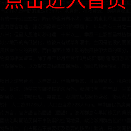
風方向一致時，風速較大。當有效風能密度都在500W/rr12以
天有21h以上時間的風速≥3m/s。水資源、植物資源、動物資源
有約一千公厘左右，降雨季也分布不均，強勁的東北季風是最主
風力便會加速，讓澎湖籠罩在冷冽的季風下，每年約有三分之一
八米；但最大風速每秒可達二十米以上。季風不止影響農林植物
缺少地形的高低變化，植被只有矮草和灌木，主因是氣候的關係
風切壓住它的高度。而由海面往陸上吹的強風挾帶大量的鹽分，
物資源相當豐富，除了每年12月至翌年3月成群海豚隨海流游巡
自然保留區，以及望安島綠蠵龜保護區、貓嶼鳥類保護區，都是
噴出之熔岩台地，既無高山，但漁產豐富，且品類繁多。桃色珊
鍊、耳環、領帶夾等飾物暢銷海內外。澎湖只有一些旱田，甘薯
類居多，其中哈密瓜、嘉寶瓜、澎湖絲瓜都頗負盛名，後兩者尤
統計，人口為91785人，人口密度為723人/km。早期居民為
南方言，官方語言為國語（國語）。澎湖群島有早期移民的傳統
國統治時期殖民與軍事防禦的空間地景。政治澎湖群島位於中國
特殊條件，自古即為軍事要衝及重要的移民中繼站，是台灣開發