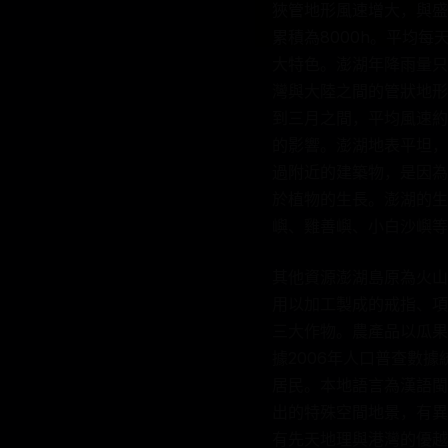
狹管地形風速增大，與盛行
累積為8000h。平均每
大特色。澎湖年降雨量只
灣與大陸之間的管狀地形
到三月之間，平均風速約
的影響。澎湖地表平坦，
過附近的建築物，是因為
於植物的生長。澎湖的生
嶼、雞善嶼、小白沙嶼等
其他資源澎湖島原為火山
用以加工製成的戒指、項
三大作物。農產品以瓜果
據2006年人口普查數據
居民。本地語言為漢語閩
出的特殊空間地景，有異
有先天地理與港灣的優越