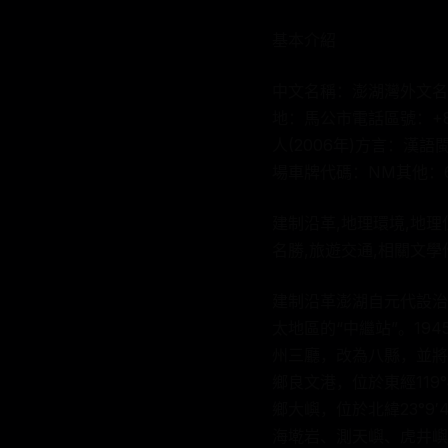
基本介紹
中文名稱：澎湖灣外文名稱
地：馬公市電話區號：+88
人(2006年)方言：
場車牌代碼：NM其他：
建制沿革,地理環境,地理
名勝,旅遊交通,相關文學
建制沿革澎湖自元代設治
太地區的“中繼站”。1
州三廳，改為八縣，並將
鄉良文港，位於東經119°
鄉大嶼，位於北緯23°9
海墘岩、測天嶼、虎井嶼