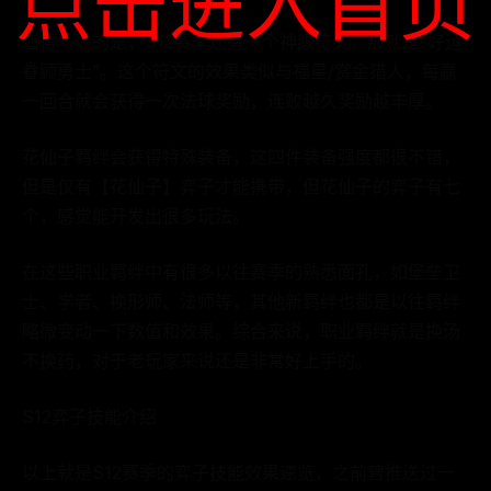
点击进入首页
值得一提的是，S12赛季还有一个神级符文，那就是“好运
眷顾勇士”。这个符文的效果类似与福星/赏金猎人，每赢
一回合就会获得一次法球奖励，连败越久奖励越丰厚。
花仙子羁绊会获得特殊装备，这四件装备强度都很不错，
但是仅有【花仙子】弈子才能携带，但花仙子的弈子有七
个，感觉能开发出很多玩法。
在这些职业羁绊中有很多以往赛季的熟悉面孔，如堡垒卫
士、学者、换形师、法师等，其他新羁绊也都是以往羁绊
略微变动一下数值和效果。综合来说，职业羁绊就是换汤
不换药，对于老玩家来说还是非常好上手的。
S12弈子技能介绍
以上就是S12赛季的弈子技能效果速览，之前曾推送过一