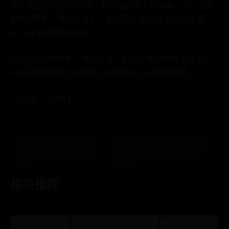
篇三星五费的宝具动画，有兴趣的弈士可以看一下。金铲
铲S12赛季「魔法乱斗」：新赛季三星五费实战画面速
览，谁才是最强五费？
以上就是S12赛季「魔法乱斗」的弈子和羁绊效果速览，
S12开启后将会为大家呈上新赛季的上分阵容推荐。
【来源：公众号】
← 游戏爱好者必读！购
补水护肤套组测评，郑明明
买游戏笔记本需注意事
肌源水润套组真实使用感来
项
了 →
相关推荐