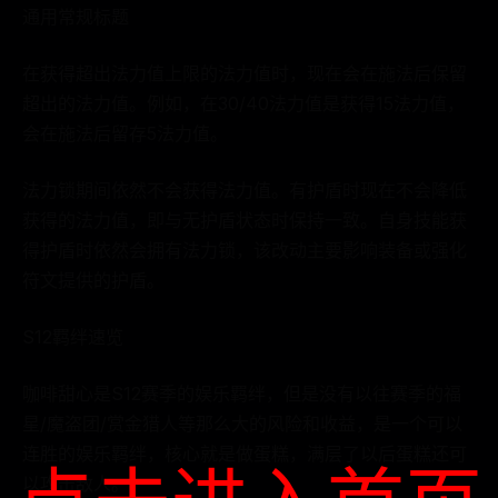
通用常规标题
在获得超出法力值上限的法力值时，现在会在施法后保留
超出的法力值。例如，在30/40法力值是获得15法力值，
会在施法后留存5法力值。
法力锁期间依然不会获得法力值。有护盾时现在不会降低
获得的法力值，即与无护盾状态时保持一致。自身技能获
得护盾时依然会拥有法力锁，该改动主要影响装备或强化
符文提供的护盾。
S12羁绊速览
咖啡甜心是S12赛季的娱乐羁绊，但是没有以往赛季的福
星/魔盗团/赏金猎人等那么大的风险和收益，是一个可以
连胜的娱乐羁绊，核心就是做蛋糕，满层了以后蛋糕还可
以攻击敌人。