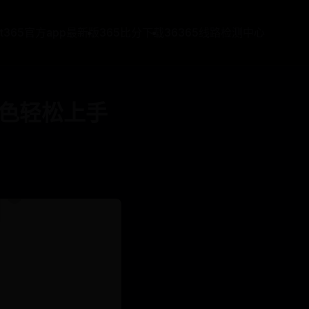
at365官方app最新版
365比分下载
36365线路检测中心
色轻松上手