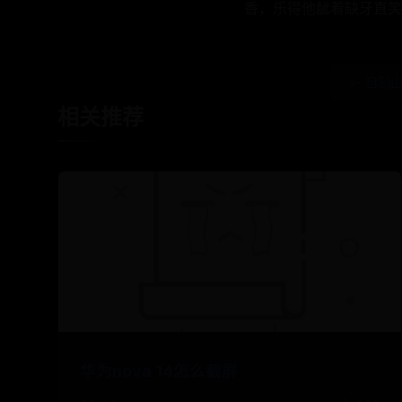
香，乐得他龇着缺牙直笑
← 自制
相关推荐
华为nova 14怎么截屏