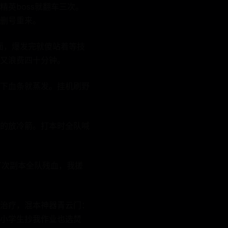
英boss就翻车三次。
删号重来。
面，爆发完就傻站着等技
又浪费四十分钟。
下血条就蒸发。挂机刷野
的放冷箭。打本时全队喊
有次副本全队残血，我搓
治疗，混本神器青云门：
小学生抄我作业也选焚