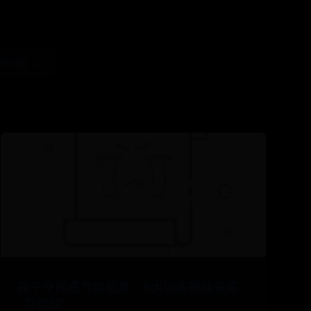
的问题 →
孩子空间感方向感差，9大训练把他变成
“导航仪”