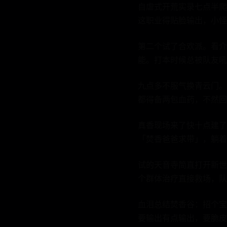
自虐式开荒实录七点半爬
这职业得贴脸输出，小怪
第二个试了合欢派。看介
能。打本时候总被队友吼
九点多不服气换青云门。
都得备两包血药，不然回
真香现场来了快十点建了
「焚香爸爸求带」，躺着
试的天音寺简直打开新世
个群体治疗直接救场，队
血泪总结焚香谷：招个宝
要输出有点输出，要脆皮