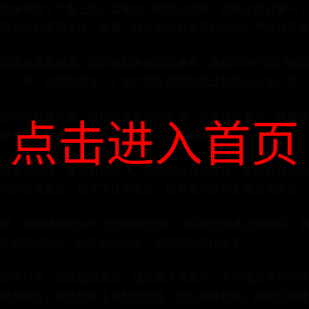
起来先建了个鬼王宗。提着大刀砍怪是挺爽，结果主线打第一个精
围上来跑都跑不掉，屏幕一红就躺地板看黑白电视。气得我直接
绍说高爆发刺客，实际玩起来憋屈得要命。隐身CD长得能泡碗
：「那个合欢别划水！」手忙脚乱按错技能还被踢出队伍。得，
御剑特效确实帅，放技能满屏闪电乱窜。但脆得像薯片，被摸两
点击进入首页
来准看尸体。不过伤害还算稳定，当备胎留着。
焚香谷小号，体验直接起飞。召唤火鸟自动打怪，本体躲得远远
吃经验美滋滋。试了下挂机吃饭，回来发现还在生龙活虎刷怪。
界。开局随手给NPC加血都涨经验，组队时奶妈永远是祖宗。
友刷屏喊666。就是输出刮痧，单刷得耐得住性子。
宝当打手，本体站桩看戏，适合懒人天音寺：左手嗑瓜子右手点
是真脆皮，慎选现在主号敲定焚香，挂机刷着材料。刚瞅见隔壁