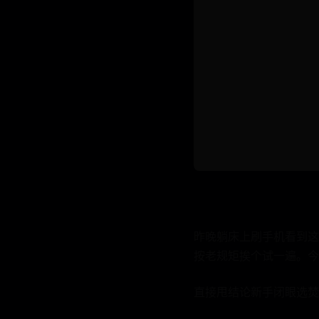
昨晚躺床上刷手机看到这
按老规矩挨个试一遍。今
直接甩结论新手闭眼选焚