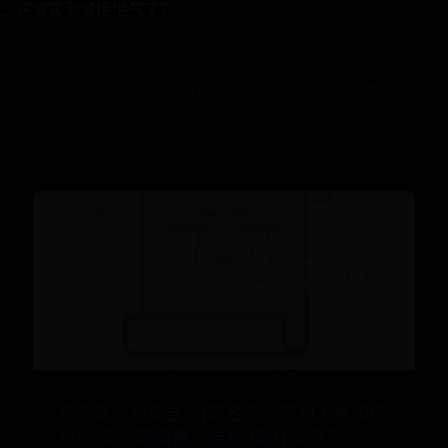
。这波实测够接地气了？
山芋定粉的做法
[新手求助]求助：找过渡态过程中出现硬盘空间不足
杄字取名数理吉凶(取名字时天地人格如何
相生,多少笔画数为吉数 )是什么意思？