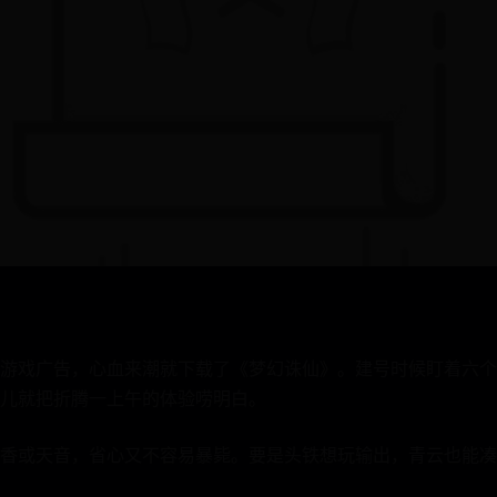
游戏广告，心血来潮就下载了《梦幻诛仙》。建号时候盯着六个
儿就把折腾一上午的体验唠明白。
香或天音，省心又不容易暴毙。要是头铁想玩输出，青云也能凑