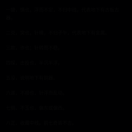
一搪，惧也，浮而不定，不归中线。代表地下有古板古
器。
二兑，突也，针横，不归子午，代表地下有金属。
三欺，诈也；针转而不稳。
四探，击投也，半沉半浮。
五没，说明地下有铜器。
六遂，不顺也，针浮而乱动。
七侧，不玉也，偏东或偏西。
八正，收藏中线。前七奇皆不吉。