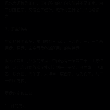
风水大师称为正针，正针所指的方向实际并不是正南。为
了测定正南，又设立了缝针。缝针与正针之间形成磁偏
角。
3、罗盘种类
罗盘的种类很多，常用的有三元盘、三合盘、三元三合两
用盘、易盘、玄空盘及各派所用户的独特盘。
但无论是那门那派的罗盘，中间必有一层是二十四山方位
的，从北方开始依次序排列分别是壬子癸、丑艮寅、甲卯
乙、辰巽巳、丙午丁、未坤申、庚酉辛、戌乾亥等。共二
十四个方位。
罗盘的定位口诀
1、针的晃动