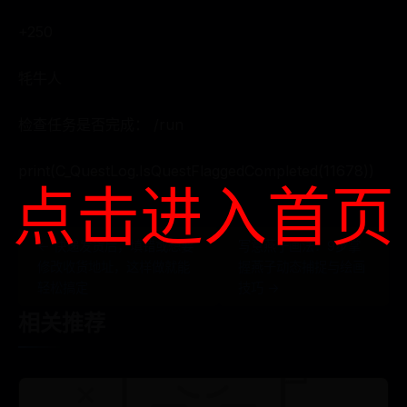
+250
牦牛人
检查任务是否完成： /run
print(C_QuestLog.IsQuestFlaggedCompleted(11678))
点击进入首页
← 快递发货后，填错或想要
写意燕子画法：9步掌
修改收货地址，这样做就能
握燕子动态捕捉与绘画
轻松搞定
技巧 →
相关推荐