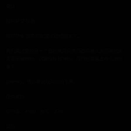
查询
找到萨安·钢角
按说萨安·钢角现在应该已经回来了。
我们来这里的另一个目的就是调查西边那座从天而降的天
灾军团建筑物。这家伙性格冲动，很可能是惹上什么麻烦
事了。
{name}，请你帮我找到他的下落。
任务奖励
经验值：4100 , 金币：270
奖励：