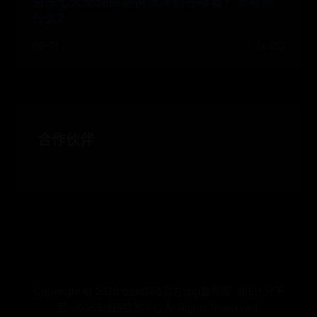
京东七天无理由退换货规则在哪看？流程是
什么？
09-18
👍 452
合作伙伴
Copyright ©
2026
beat365官方app最新版-365比分下
载-36365线路检测中心 All Rights Reserved.