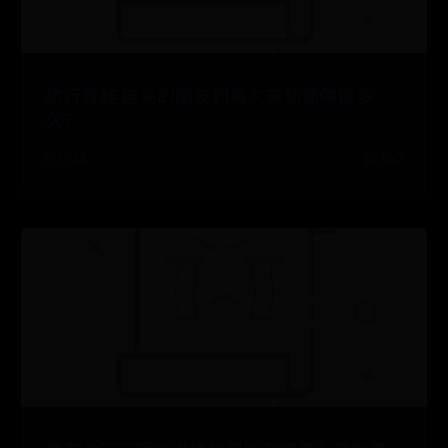
旅行青蛙 蛙兒的朋友們每次來訪都停留多
久？
09-04
👍 100