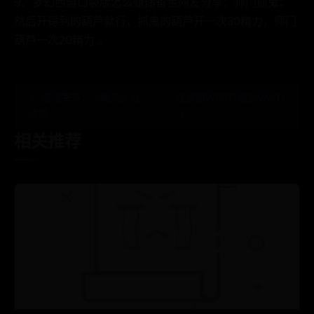
9、梦幻西游口袋版怎么赚储备金网友分享：师门抓鬼，
然后开得到的葫芦就行，抓鬼的葫芦开一次30精力，师门
葫芦一次20精力 。
← 魔法季节：沉睡的大地
快速由WP8升级到WP8.1
攻略
→
相关推荐