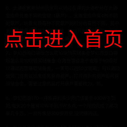
6、太清阁刷新时间玩家可以通过获得的太清积分在太清
宝库中兑换不同的宝物（葫芦），太清宝库中有4种不同
的葫芦，玩家兑换每种不同葫芦的积分也有所不同，其中
点击进入首页
太清葫芦需要的是228点积分，可以开出物品奖励。玉清
葫芦开出的是储备金奖励，上清。
7、梦幻西游口袋版怎么花10块钱买储备金梦幻西游口袋
版怎么花10块钱买储备金 在角色等级高于或等于90级可
以通过跑镖赚取储备金，一天可以跑50次镖局；可以通过
做师门任务或抓鬼任务获得葫芦，打开得到的葫芦即可获
得储备金，需要注意的是打开葫芦需要精力，抓。
8、梦幻西游170一月能得到多少师门储备金400W不到
把,每天20个是有10W不到,9W多点,一个月的完成了那次
有几十万。一共好像是300多万把,没记错的话。