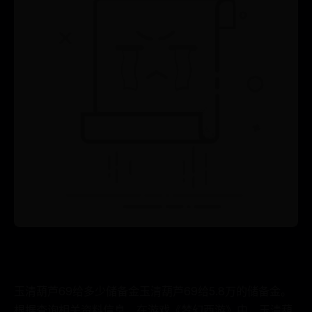
玉清葫芦69给多少储备金玉清葫芦69给5.8万的储备金。
根据查询相关资料信息，在游戏《梦幻西游》中，玉清葫