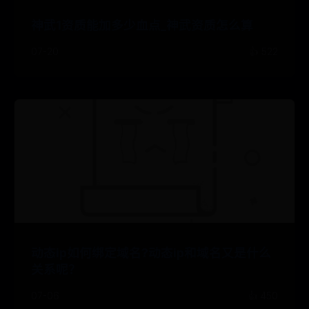
神武1资质能加多少血点_神武资质怎么算
07-20
👍 522
动态ip如何绑定域名?动态ip和域名又是什么
关系呢？
07-06
👍 450