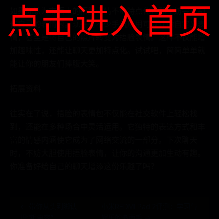
点击进入首页
如果你认为市面上的捂脸表情不够特点化，那不妨尝试制
作自己的表情包。现在有不少手机应用可以让你自定义表
情，甚至是将自己的照片转变为捂脸表情。这样不仅能增
加趣味性，还能让聊天更加特点化。试试吧，简简单单就
能让你的朋友们捧腹大笑。
拓展资料
往实在了说，捂脸的表情包不仅能在社交软件上轻松找
到，还能在多种场合中灵活运用。它独特的表达方式和丰
富的情感内涵使它成为了网络交流的一部分。下次聊天
时，不妨大胆使用捂脸表情，让你的沟通更加生动有趣。
你准备好给自己的聊天增添这份乐趣了吗？
← 带你从头到脚认
小米REDMI Pad 2评测：学习与
识“钽电容”
娱乐的多面手 →