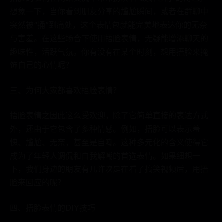
想象一下，当你看到朋友分享的尴尬瞬间，或者在群聊中
突然被“捅”到痛处，这个表情包就能完美地表达你的无奈
与害羞。在这些场合下使用捂脸表情，无疑能增添聊天的
趣味性，活跃气氛。你有没有在某个时刻，想用捂脸来掩
饰自己的心情呢？
三、为何大家都喜欢捂脸表情？
捂脸表情之因此这么受欢迎，除了它简单直接的表达方式
外，还由于它包含了多种情感。例如，捂脸可以表示羞
愧、尴尬、无奈，甚至是自嘲。这种多元化的含义使得它
成为了年轻人调侃和自我解嘲的首选表情。如果细想一
下，我们身边的朋友有几许次是在看了搞笑视频后，用捂
脸来回应的呢？
四、捂脸表情的DIY技巧