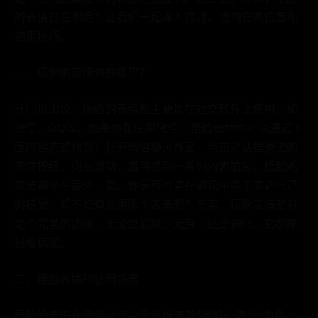
的表情包在哪呢？让我们一起深入探讨，找到它的位置和
使用技巧。
一、捂脸的表情包在哪里？
开门见山说，捂脸的表情包主要是在社交软件上使用，如
微信、QQ等。如果你在使用微信，捂脸表情你可以通过下
面内容方式找到：打开微信聊天界面，点击对话框旁边的
表情按钮，向左滑动，直到找到一系列的表情包，捂脸的
表情通常在最终一页。你是否也曾在通讯中急于表达自己
的感受，却不知道该用哪个表情呢？其实，捂脸表情简直
是个完美的选择，无论是尴尬、无奈，还是调侃，它都能
轻松搞定。
二、捂脸表情的使用场景
捂脸的表情在网络交流中常常扮演着“缓解心情”的角色。