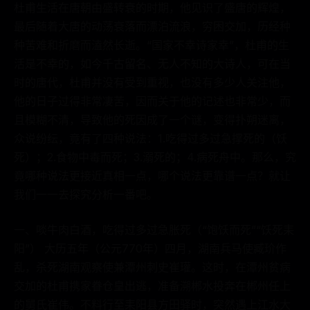
杜甫生活在唐朝由盛转衰的时期，他见识了盛唐的辉煌，
最后随着大唐的动荡衰落而漂泊流浪，穷困交加，历经种
种苦难和折磨而溘然长逝。“国家不幸诗家幸”，杜甫的生
活是不幸的，如今千古留名、无人不知的大诗人，可在当
时的唐代，杜甫并没有受到重视，也没有多少人关注他，
他的日子过得非常凄苦，因而关于他的记述也非常少，而
且模糊不清，导致他的死因成了一个谜，变得扑朔迷离，
众说纷纭，竟有了四种说法：1.吃得过多过急撑死的（饫
死）；2.食物中毒而死；3.溺死的；4.病死舟中。那么，究
竟哪种说法更接近真相一点，哪个说法更靠谱一点？就让
我们一一去探究分析一番吧。
一、啖牛肉白酒，吃得过多过急胀死（“饱饫而死”“饫死耒
阳”） 大历五年（公元770年）四月，湖南兵马使臧玠作
乱，杀死湖南观察使兼潭州刺史崔瓘。这时，在潭州贫病
交加的杜甫携家眷仓皇出逃，准备溯郴水投奔在郴州任上
的舅氏崔伟。不料行至耒阳县方田驿时，突然遇上江水大