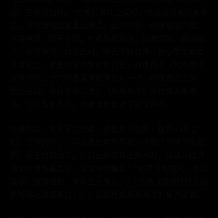
远，直欲泛仙槎。”杜甫打算北上汉阳，然后沿汉水回长安
去，但可惜他没能走出湘江。此时的他，风疾愈加严重，
半身麻痹、卧床不起。杜甫卧病舟中，饥病交困，蜷曲舱
内，非常凄凉，恰在此时，老天不怜杜甫，他心爱的幼女
不幸夭亡，更是给了他致命的打击。杜甫作了《风疾舟中
伏枕书怀三十六韵奉呈湖南亲友》一诗，病痛难忍之状，
历历在目。多数学者认为，《风疾舟中》是杜甫的绝笔
诗。大历五年冬月，杜甫溘然长逝于湘江舟中。
杜甫死后，家人无力归葬，遂暂葬于岳阳，直到43年之
后，杜甫的孙子杜嗣业将杜甫的灵柩从岳阳迁回至河南偃
师，葬于首阳山下。杜嗣业扶灵柩出荆州时，拜请元稹为
祖父杜甫作墓志铭，铭文中明确说：“扁舟下荆楚间，竟以
寓卒，旅殡岳阳，享年五十有九。”（元稹《唐故检校工部
员外郎杜君墓系铭》）。这是杜甫病死湘江的有力证据。