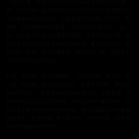
一提起杜甫，可能现在的人们不会马上想到他的伟大诗
作，而首先映入脑海的可能是学生和网友对于语文教科书
上杜甫画像的涂鸦恶搞，杜甫变成了玩狙击、开坦克、吃
快餐、打篮球等等搞怪形象，人们调侃“杜甫很忙”。当
然，这只是学生或网友善意的搞怪，并不是丑化杜甫，相
信九泉之下历经千般苦难的杜甫先生，看到这个样子，也
会轻松一笑吧。能让杜甫幸福、开心地笑一笑，可能是千
千万万后人由衷的祝愿。
杜甫，字子美，自号少陵野老，人称杜拾遗、杜工部、杜
少陵、杜草堂，唐代著名的诗人，被尊为“诗圣”，他的诗
被称为“诗史”。留世诗作大约1500首左右。正是杜甫，将
律诗推向了无人超越的高峰，与李白不拘一格的诗体，共
同造就了唐诗的时代性代表特征。他以仁爱和忧患的笔触
描绘现实，关注苦难，替人民发声。在西方国家，杜甫被
尊为“中国最伟大的诗人”。