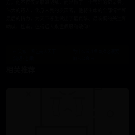
方。他不仅仅是躲避战乱，而是做了一个苦难的记录者。
伟大的诗人，化身人民的发声者，他将生命的全部情怀和
最后的精力，为天下苍生做出了最真挚、最响彻的关注和
呐喊。杜甫，值得后人永世佩服和敬仰！
← 笑傲江湖之美人天下
为什么做斗鱼直播必须要
(流氓-老师)
加入公会 →
相关推荐