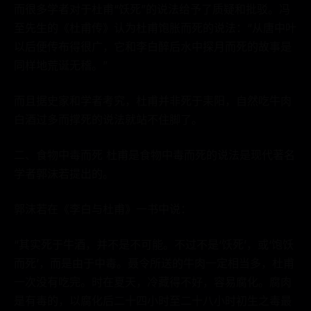
而很多学者对于杜甫“饫死”的说法给予了质疑和批驳。冯
至先生的《杜甫传》认为杜甫饱胀而死的说法：“从唐中叶
以后便传布得很广，它和李白醉后水中探月而死的故事是
同样地荒诞无稽。”
而且据史家和学者考究，杜甫并非死于耒阳，自然吃牛肉
白酒过多而撑死的说法就站不住脚了。
二、食物中毒而死 杜甫是食物中毒而死的说法是现代著名
学者郭沫若提出的。
郭沫若在《李白与杜甫》一书中说：
“其实死于牛酒，并不是不可能。不过不是‘饫死’，或‘饱饫
而死’，而是由于中毒。聂令所送的牛肉一定相当多，杜甫
一次没有吃完。时在夏天，冷藏得不好，容易腐化。腐肉
是有毒的，以腐化后二十四小时至二十八小时初生之毒最