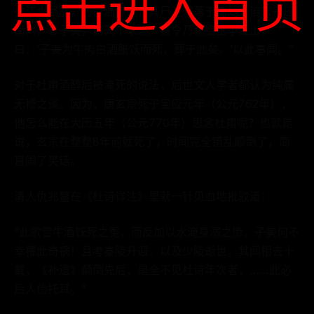
点击进入首页
夕江水暴涨，为惊湍漂没，其尸不知落于何处。洎玄宗还
南内，思子美，诏天下求之。聂令乃积空土于江上，
曰：‘子美为牛肉白酒胀饫而死，葬于此矣。’以此事闻。”
对于杜甫酒醉后被淹死的说法，后世文人学者都认为纯属
无稽之谈。因为，唐玄宗死于宝应元年（公元762年），
他怎么能在大历五年（公元770年）思念杜甫呢？也就是
说，玄宗在整整8年前就死了，时间完全错乱颠倒了，简
直闹了笑话。
清人仇兆鳌在《杜诗详注》里就一针见血地批驳道：
“此歌雪牛酒饫死之冤，而反加以水淹身溺之惨，子美何不
幸罹此奇祸！且考泰陵升遐，以及少陵逝世，其间相去十
载，《补遗》颠倒先后，是全不见杜诗年次者，……此必
后人伪托耳。”