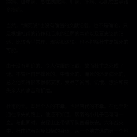
痹病、糖尿病、急性胰腺病、肺病、肝病、心肌梗塞等诸
多疾病。
当然，“病死说”也没有确凿的文献记载，也不是确论，只
是根据杜甫的诗作和后来的迁葬的事迹以及墓志铭的记
述，比较合乎常理、现实和逻辑。也不排除杜甫是饿死的
可能。
由于没有明确的、令人信服的记载，故而杜甫之死成了
谜。不管杜甫是撑死的、中毒死的、淹死的还是病死的，
总之他死得很悲惨很凄凉，受尽了贫困、饥饿、漂泊和丧
失亲人的痛苦和折磨。
杜甫的死，既是个人的不幸，也是唐代的不幸。在他奔赴
通往奉先的路上，他还不知道，孱弱的小儿子已奄奄一
息。与此同时，安禄山正带领军队直逼长安。六年战火
中，杜甫拖着骨瘦如柴的身体，从一个地方逃向另一个地