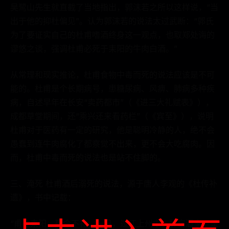
吴鹭山先生就直截了当地指出，郭沫若之所以这样说，“当
出于他的抑杜偏见”。认为郭沫若的说法太过武断：“郭氏
为了要证实自己的杜甫嗜酒终身这一观点，也取郑处诲的
谬悠之谈，强调杜甫必死于耒阳的牛肉白酒。”
从常理和现实推论，杜甫食物中毒而死的说法应该是不可
能的。杜甫是个长期病号，患糖尿病、风痹、肺病多种疾
病，自述早年在长安“卖药都市”（《进三大礼赋表》），
成都草堂期间，还“乘兴还来看药栏”（《宾至》），说明
杜甫对于医药有一定的研究，他是聪明冷静的人，绝不会
愚蠢到连牛肉腐化了都察觉不出来，更不会大吃腐肉。因
而，杜甫中毒而死的说法也是站不住脚的。
三、淹死 杜甫酒后溺死的说法，源于唐人李观的《杜传补
遗》，书中记载：
“甫往耒阳，聂令不礼。一日，过江上州中，醉宿酒家。是