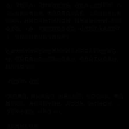
涨，不能行舟，只得停泊在方田，困在舟上进退不得，10
天左右都没有进食。耒阳县聂县令闻讯，立即派舟将杜甫
迎回来，并且送来烤牛肉和白酒，饥肠辘辘的杜甫一阵狼
吞虎咽，大醉，可能吃得过多过急，杜甫的消化系统受不
了，可怜的杜甫就这样被撑死了。
杜甫大吃牛肉白酒饱胀而死的说法并不是人们胡乱编造
的，而是有着切实的明确的记载的，而且是正史记载的，
是有权威性的。
《旧唐书》记载：
“寓居耒阳，甫尝游岳庙，为暴水所阻，旬日不得食。耒阳
聂令知之，自棹舟迎甫而还。永泰二年，啖牛肉白酒，一
夕而卒于耒阳，时年五十九。”
《新唐书》记载：