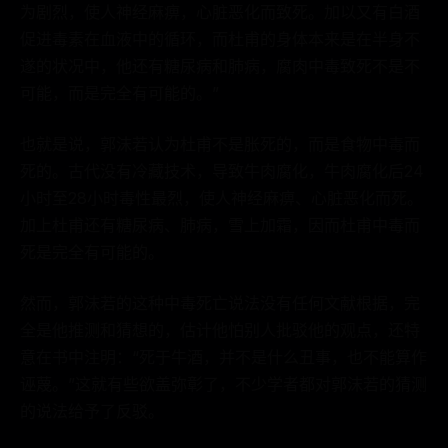
为剧烈，使人神经麻痹，心脏恶化而致死。加以又有白酒
促进毒素在血液中的循环，而杜甫的身体本来是在半身不
遂的状况中，他还有糖尿病和肺病，腐肉中毒致死不是不
可能，而是完全有可能的。”
也就是说，郭沫若认为杜甫不是胀死的，而是食物中毒而
死的。古代没有冷藏技术，导致牛肉腐化，牛肉腐化后24
小时至28小时毒性最烈，使人神经麻痹、心脏恶化而死。
加上杜甫还有糖尿病、肺病，雪上加霜，因而杜甫中毒而
死是完全有可能的。
然而，郭沫若的这种中毒死亡说法没有任何文献根据，完
全是他推测和猜想的，估计他怕别人批驳他的观点，还特
意在书中注明：“死于牛酒，并不是什么丑事，也不能算作
诬蔑。”这就有些欲盖弥彰了，不少学者都对郭沫若的猜测
的说法给予了反驳。