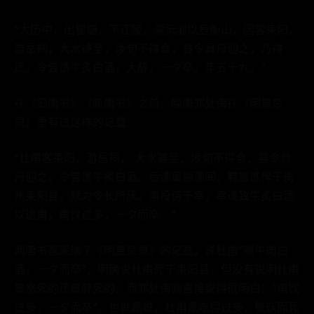
“大历中，出瞿塘，下江陵，溯沅湘以登衡山，因客耒阳，
游岳祠，大水遽至，涉旬不得食，县令具舟迎之，乃得
还。令尝馈牛炙白酒，大醉，一夕卒。年五十九。”
在《旧唐书》《新唐书》之前，晚唐郑处诲在《明皇杂
录》里有过这样的记载：
“杜甫客耒阳，游岳祠， 大水遽至，涉旬不得食，县令具
舟迎之，令尝馈牛炙白酒。后漂寓湘潭间，羁旅憔悴于衡
州耒阳县，颇为令长所厌。甫投诗于宰，宰遂致牛炙白酒
以遗甫，甫饮过多，一夕而卒。”
两唐书都采纳了《明皇杂录》的记载，说杜甫“啖牛肉白
酒，一夕而卒”，明确说杜甫死于耒阳县，但没有说明杜甫
是涨死的还是醉死的，而郑处诲则直接说得很明白：“甫饮
过多，一夕而卒”。也就是说，杜甫是吃得过多，胀饫而死