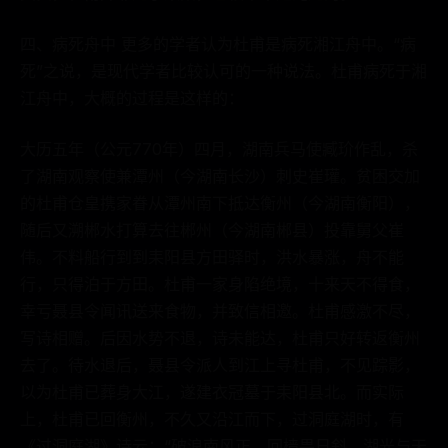
四、病死舟中 更多的学者认为杜甫是病死湘江舟中。“病
死”之说，是现代学者比较认可的一种说法。杜甫病死于湘
江舟中，大概的过程是这样的：
大历五年（公元770年）四月，湖南兵马使臧玠作乱，杀
了湖南观察使兼潭州（今湖南长沙）刺史崔瓘。贫困交加
的杜甫仓皇携家眷从潭州南下抵达衡州（今湖南衡阳），
随后又溯郴水打算去往郴州（今湖南郴县）投靠舅父崔
伟。不料船行到到耒阳县方田驿时，洪水暴涨，舟不能
行，只得泊于方田。杜甫一家身陷绝境，十来天不得食，
幸亏聂县令闻讯送来食物，并致信相邀。杜甫感激不尽，
写诗相赠。后因水势不退，诗未能达，杜甫只好转返衡州
去了。待水退后，聂县令派人到江上寻杜甫，不见踪影，
以为杜甫已葬身大江，遂建衣冠墓于耒阳县北。而实际
上，杜甫已回衡州，不久又沿江而下，过洞庭湖时，有
《过洞庭湖》诗云：“破浪南风正，回樯畏日斜。湖光与天