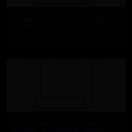
九阴真经九宫剑法怎么样?连招实战运用汇总
九阴真经九宫剑法视频大全
07-01
👍 671
从马云到梁文峰，杭州凭什么？深圳有什么
可以借鉴？ 从马云到梁文峰，杭州凭什么？