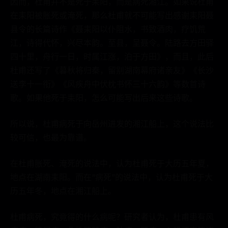
因而，杜甫并不是死于耒阳，而是病死湘江。如果说杜甫
在耒阳被胀死或淹死，那么杜甫就不可能写出感谢耒阳聂
县令的长篇诗作《聂耒阳以仆阻水，书致酒肉，疗饥荒
江，诗得代怀，兴尽本韵。至县，呈聂令。陆路去方田驿
四十里，舟行一日，时属江涨，泊于方田》，而且，此后
杜甫还写了《暮秋将归秦，留别湖南幕府诸亲友》《长沙
送李十一衔》《风疾舟中伏枕书怀三十六韵》等数首诗
歌。如果他死于耒阳，怎么可能写出后来这些诗歌。
所以说，杜甫病死于向岳州进发的湘江船上，这个说法比
较可信，也最为靠谱。
在杜甫胀死、淹死的说法中，认为杜甫死于大历五年夏，
地点在湖南耒阳。而在“病死”的说法中，认为杜甫死于大
历五年冬，地点在湘江船上。
杜甫病死，究竟得的什么病呢？研究者认为，杜甫患有风