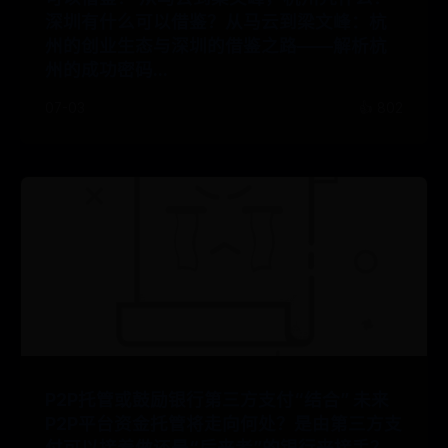
深圳有什么可以借鉴？从马云到梁文峰：杭
州的创业生态与深圳的借鉴之路——解析杭
州的成功密码...
07-03
👍 802
P2P托管或鼓励银行第三方支付“结合” 未来
P2P平台资金托管将走向何处？是由第三方支
付可以接着做还是“后来者”的银行来接手？