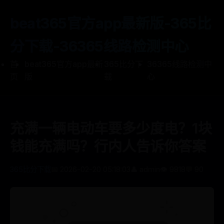
beat365官方app最新版-365比
分下载-36365线路检测中心
首
beat365官方app最新
365比分下
36365线路检测中
页
版
载
心
充满一辆电动车要多少度电？1块
钱能充满吗？行内人告诉你答案
365比分下载
📅 2026-02-20 05:18:03
👤 admin
👁️ 9818
💬 90