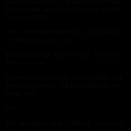
如果你的电池容量比较小，一般会配置小功率的充电器，
比如2A的充电器，如果给20安时的电池充电，那么需要
20÷2=10个小时左右。
当然了，如果配置的充电器功率为3A，那么24Ah的电
池，充电时间为24÷3=8个小时。
如果配置5A的充电器，那么38Ah的电池，充电时间也只
有38÷5=7.6个小时。
另外充电时长与电池电压无关，只与电池容量有关，不管
是48伏还是60伏的电池，只要是相同容量的电池，充电
效率是一样的。
总结
要想了解电池能充入几度电，只需要计算一下电池的总容