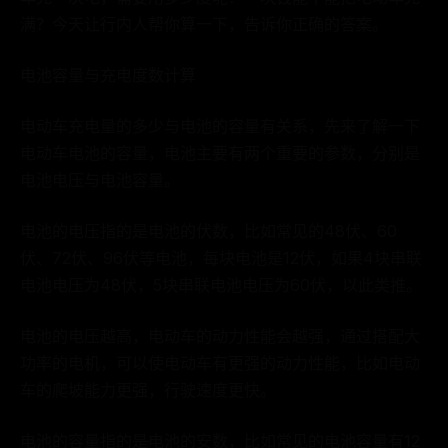
满？今天让行内人帮你算一下，告诉你正确的答案。
电池容量与充电度数计算
电动车充电量的多少与电池的容量有关系，先来了解一下
电动车电池的容量，电池主要有两个重要的参数，分别是
电池电压与电池容量。
电池的电压指的是电池的伏数，比如常见的48伏、60
伏、72伏、96伏等电池，每块电池是12伏，如果4块串联
电池电压为48伏，5块串联电池电压为60伏，以此类推。
电池的电压越高，电动车的动力性能会越强，通过搭配大
功率的电机，可以使电动车有更强的动力性能，比如电动
车的爬坡能力更强，行驶速度更快。
电池的容量指的是电池的安数，比如常见的电池容量有12