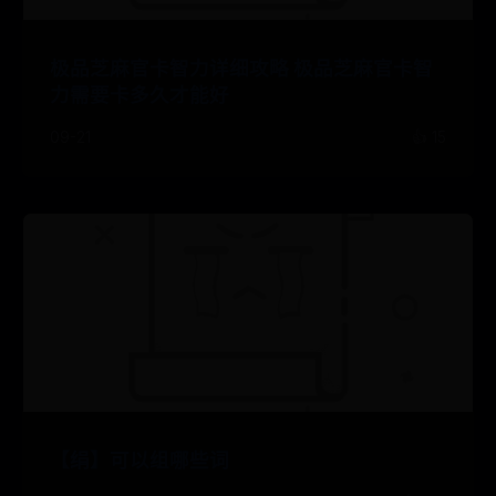
极品芝麻官卡智力详细攻略 极品芝麻官卡智
力需要卡多久才能好
09-21
👍 15
【绢】可以组哪些词