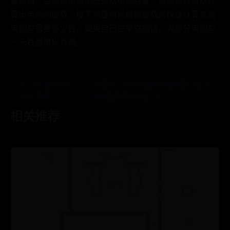
量即可，也就是电池电压乘以电池容量，通过换算可以计
算出电池的度数，接下来还可以根据度数来快速计算充满
电动车需要多少钱，如果自己在家充的话，大部分电动车
一元钱都可以充满。
← 【天籁2009
20部引人入胜的腹黑小说推荐，智斗
款】日产
与悬疑的完美结合 →
相关推荐