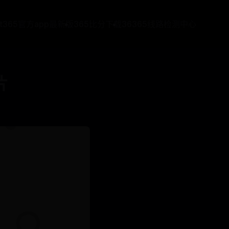
at365官方app最新版
365比分下载
36365线路检测中心
片