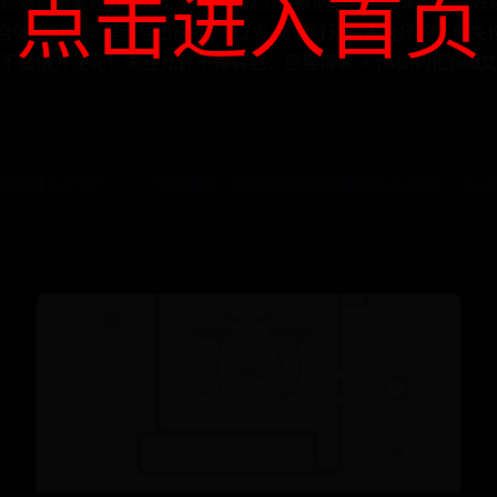
点击进入首页
质越高质量越好，反之则质量差7_/_9 根据自己的需求都设置好
完成会弹出对话框提示导出成功。9_/_9 然后打开刚才选择的文件
不是很方便呢！未经允许不得转载：肥猫博客 » ps如何把psd
有赞是什么平台？
吐血推荐一大波让你直呼哇塞的Canvas库 - xiaob