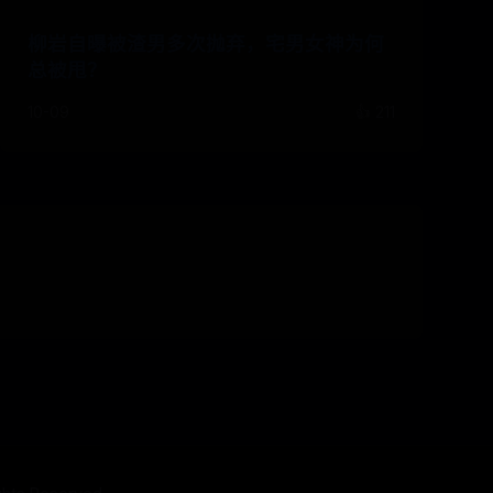
柳岩自曝被渣男多次抛弃，宅男女神为何
总被甩？
10-09
👍 211