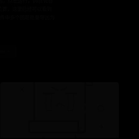
后，点击运行，ps就会自
夹位置，这里已经可以看到
文件中多个图层批量导出为
in →