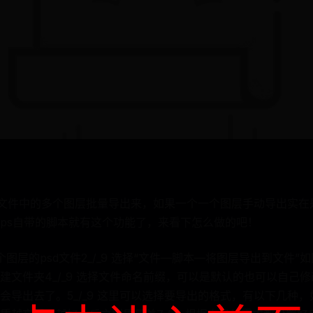
d文件中的多个图层批量导出来，如果一个一个图层手动导出实在
ps自带的脚本就有这个功能了，来看下怎么做的吧！
多个图层的psd文件2_/_9 选择“文件—脚本—将图层导出到文件”如
建文件夹4_/_9 选择文件命名前缀，可以是默认的也可以自己
导出去了。5_/_9 这里可以选择要导出的格式，有以下几种，如图