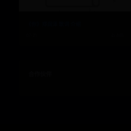
《你》郑润泽 歌词 介绍
07-21
👍 448
合作伙伴