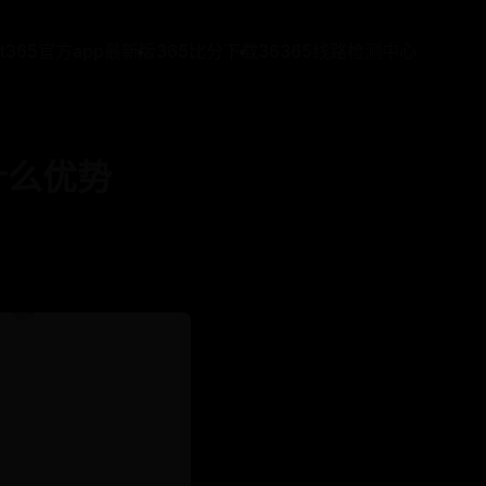
at365官方app最新版
365比分下载
36365线路检测中心
有什么优势