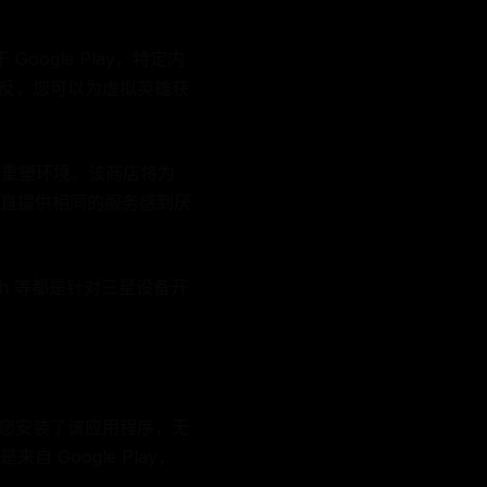
oogle Play，特定内
相反，您可以为虚拟英雄获
形象重塑环境。该商店将为
直提供相同的服务感到厌
Rush 等都是针对三星设备开
，一旦您安装了该应用程序，无
自 Google Play，