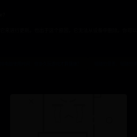
e?
它来进行更新。也出于这个原因，它无法从设备中删除。你可以
安排电脑使用时间：你多久玩游戏才算健康？
埏隧的意思、埏隧的详