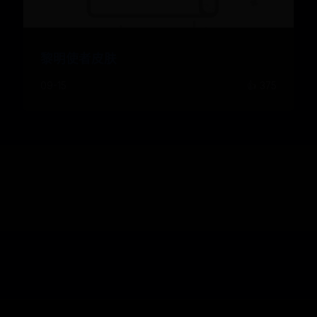
黎明使者皮肤
09-15
👍 375