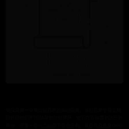
埃及是第一支参加世界杯的非洲国家，当时仍处于君主制
时代的他们于1934年参加世界杯，他们在外围赛淘汰巴勒
斯坦，但第一轮以二比四不敌匈牙利，其后埃及直至1990