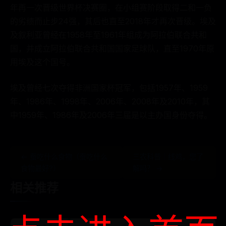
年再一次晋级世界杯决赛圈，在小组赛阶段取得二和一负
的劣绩而止步24强，其后也直至2018年才再次晋级。埃及
及叙利亚曾经在1958年至1961年组成为阿拉伯联合共和
国，并成立阿拉伯联合共和国国家足球队，直至1970年原
用埃及这个国号。
埃及曾经七次夺得非洲国家杯冠军，包括1957年、1959
年、1986年、1998年、2006年、2008年及2010年，其
中1959年、1986年及2006年三届是以主办国身份夺得。
← 蚕吃什么食物（蚕吃什么
三农科普｜线鸡，您了
食物最好?）
解吗？ →
相关推荐