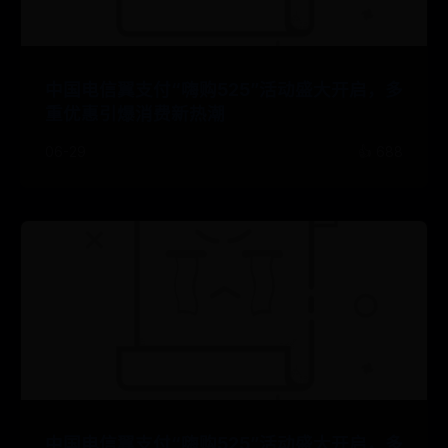
中国电信翼支付“嗨购525”活动盛大开启，多
重优惠引爆消费新热潮
06-29
👍 688
中国电信翼支付“嗨购525”活动盛大开启，多