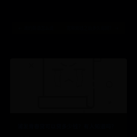
← 渴的英语怎么说
宽带充钱之后多久有网？ →
浦发青春贷可以贷多少钱？有人知道吗？