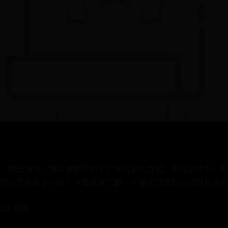
，橙光游戏一直以来都受到了广大玩家的喜爱。而在游戏中，积
积分究竟有多少呢？下面就来了解一下橙光游戏积分规则及获得途径
1Q手游网