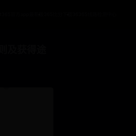
at365官方app最新版
365比分下载
36365线路检测中心
则及获得途