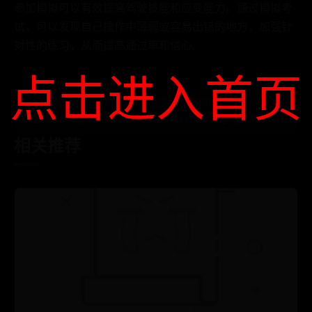
参加模拟可以有效提高驾驶技能和应变能力。通过模拟考
试，可以发现自己操作中薄弱或容易出错的地方，加强针
对性的练习，从而提高通过率和信心.
点击进入首页
← 来土耳其不容错
联通的网络维修电话是多少 ， 宽
过的15个美丽景点
带故障可以打什么电话报修? →
相关推荐