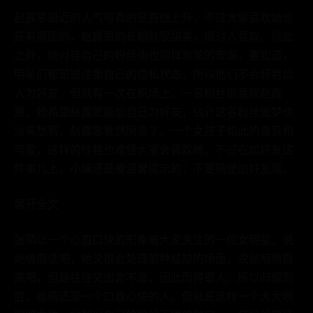
赵露思最近的人气可真的是直线上升，不过大家喜欢她也
是有原因的，赵露思的长相就很甜美，很讨人喜欢。除此
之外，她对待自己的粉丝也也同样非常的宠溺，要知道，
明星们都是很注重自己的隐私状态，所以他们不会轻易加
人为好友，但就有一次在机场上，一名粉丝很喜欢赵露
思，她希望赵露思能加自己为好友，估计这名粉丝做梦也
没有想到，赵露思竟然同意了。一个女孩子如此的善良和
可爱，这样的性格也难怪大家会喜欢她，不过在加好友这
件事儿上，小编还是要温馨提示的：不要随便加好友哦。
展开全文
张萌以一个心直口快的形象被大家关注的一位女明星，说
她情商低吧，她又很会处理那种尴尬的场面，说张萌情商
高吧，但是往往又出言不逊，因此而得罪人。所以归根到
底，张萌还是一个口直心快的人。但就是这样一个大大咧