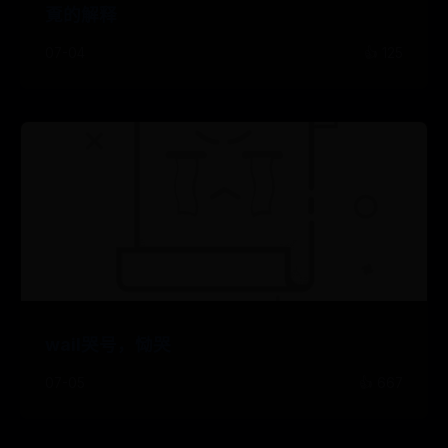
覔的解释
07-04
👍 125
wail哭号，恸哭
07-05
👍 667