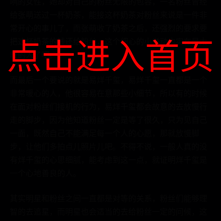
咧的女性，她却对自己的粉丝无限的包容，一名粉丝曾经
给张萌送过一杯奶茶，能接这杯奶茶对粉丝来说是一件非
常开心的事儿了，而张萌收了奶茶之后，还强烈的要求要
点击进入首页
把这杯奶茶的钱还给粉丝，这个细心的小举动也实在是太
暖的人了吧。
而最后一个要说的就是易烊千玺，易烊千玺一直都是一个
非常暖心的人，他很容易在意那些小细节，所以有的时候
在面对粉丝们接机的行为，易烊千玺都会故意的去放慢行
走的脚步，因为他知道粉丝一定是等了很久，只为见自己
一面，既然自己不能满足每一个人的心愿，那就放慢脚
步，让他们多拍点儿照片儿吧。不得不说，一般人真的没
有烊千玺的心思细腻，能考虑到这一点，就证明烊千玺是
一个心地善良的人。
其实明星和粉丝之间一直都是对等的关系，粉丝们能够理
智的去追星，而明星也会适当的去给粉丝一定的问候，这