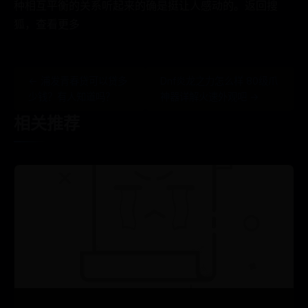
种相互平衡的关系听起来的确是挺让人感动的。返回搜
狐，查看更多
← 浦发青春贷可以贷多
Dnf炎龙之力怎么样 80级爪
少钱？有人知道吗？
神器详解火速外观吧 →
相关推荐