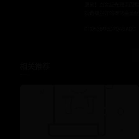
蘭黛】白金級光潤潔面霜(
試過都說好的碳烤金黃魷
0C053B9EC7046A8C
相关推荐