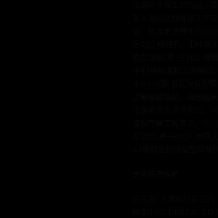
以隨時掌握工地情況，提
業人員的狀態確保工作安
會，拓展更多樣化的運用，
白2色) 哪裡有, 【REMA
動型耳機(黑-白2色) 哪個
芽4.1無線運動型耳機(
今(14)起取消武陵賞
需要後續協助。吳志健表
出事前兩天是休息的，因
蝶戀花員工則表示，今日行
型耳機(黑-白2色) 開箱文
4.1無線運動現省型耳機(黑
更多好康推薦
搶先看! 人氣排行前三的【
M.ZUIKO DIGITAL