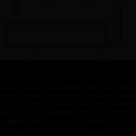
EMAX】RB-S8 藍芽4.1無線運動型耳機(黑-白2色) 」開
直送到家中或超商取貨不用出門就能搞定一切！例如生活用品到電
最近在PTT上看到 「 【REMAX】RB-S8 藍芽4.1無線運動型
商城特賣了！但剛出的時候那個價格真的無法下手現在剛好有折
 藍芽4.1無線運動型耳機(黑-白2色) 現在真的很搶手有貨就要快
寫在這邊！★有興趣的話就連進去看看囉！↓↓↓限量特惠的優惠