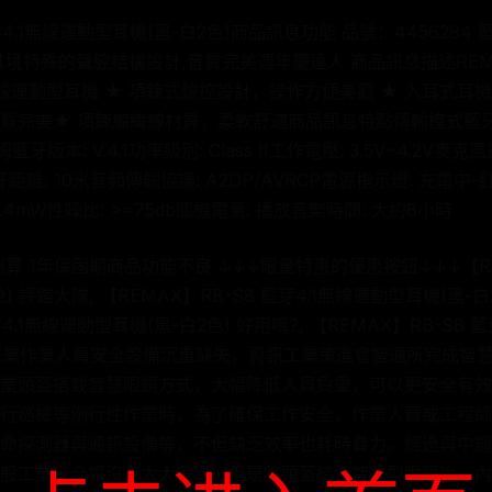
芽4.1無線運動型耳機(黑-白2色)商品訊息功能 品號：4456284
境特殊的聲腔結構設計,音質完美週年慶達人 商品訊息描述REMAX 
無線運動型耳機 ★ 項鍊式線控設計，操作方便美觀 ★ 入耳式
質完美★ 項鍊編織線材質，柔軟舒適商品訊息特點傳輸模式藍牙喇
版本: V.4.1功率級別: Class II工作電壓: 3.5V~4.2V麥克風靈
hz藍牙距離: 10米音頻傳輸協議: A2DP/AVRCP電源指示燈: 充電
1.4mW性噪比: >=75db關機電量: 播放音樂時間: 大約8小時
 1年保固期商品功能不良 ↓↓↓限量特惠的優惠按鈕↓↓↓【REMA
 評鑑大隊, 【REMAX】RB-S8 藍芽4.1無線運動型耳機(黑-白
芽4.1無線運動型耳機(黑-白2色) 好用嗎?, 【REMAX】RB-S8 
善鋼鐵業作業人員安全設備沉重缺失，資訊工業策進會智通所完成智
業頭盔搭載智慧眼鏡方式，大幅降低人員負重，可以更安全有效
行巡檢等例行性作業時，為了確保工作安全，作業人員或工程師
命探測器與通訊設備等，不但缺乏效率也耗時費力。經過與中鋼
般工業安全帽沒有太大差異，但是將頭盔結合智慧型眼鏡後，內