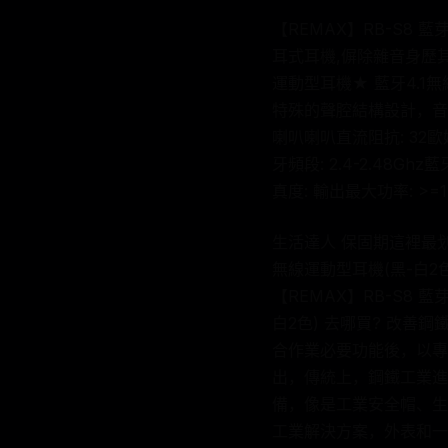
【REMAX】RB-S8 藍
耳式耳機,偋除雜音身歷其
運動型耳機★ 藍牙4.1
特殊的聲腔結構設計，音
喇叭喇叭直流阻抗: 32歐姆藍牙
牙頻段: 2.4-2.48G
真度: 輸出最大功率: >=
生活達人 保固期這裡最划算
無線運動型耳機(黑-白2色)
【REMAX】RB-S8 藍
白2色) 去哪買? 改
合作業必要功能後，以專
出，傳統上，鋼鐵工業進
備，像是工業安全帽、生
工業解決方案，外表和一