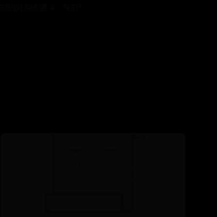
衣組@E@永遠少一件的!
→