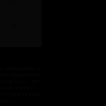
箱心得！網購對我這種懶人來
子3C或團購美食不怕你
耳機(黑-白2色) 」 真的
扣優惠～就衝下去了
下手不然到時候要買買不到就
按鈕↓↓↓