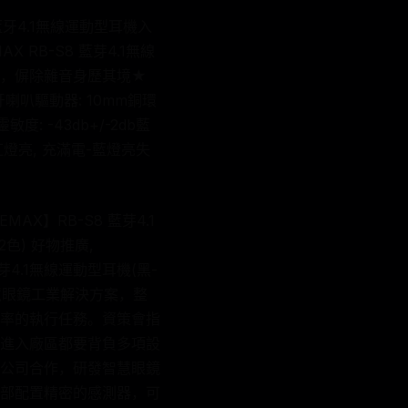
 藍牙4.1無線運動型耳機入
RB-S8 藍芽4.1無線
耳機，偋除雜音身歷其境★
叭驅動器: 10mm銅環
敏度: -43db+/-2db藍
中-紅燈亮, 充滿電-藍燈亮失
X】RB-S8 藍芽4.1
2色) 好物推廣,
藍芽4.1無線運動型耳機(黑-
慧眼鏡工業解決方案，整
率的執行任務。資策會指
進入廠區都要背負多項設
公司合作，研發智慧眼鏡
部配置精密的感測器，可