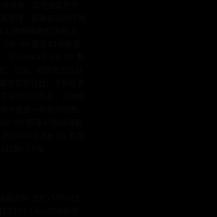
維運成本，並透過監控作
業領域，發展各項合作機
4.1無線運動型耳機(黑-
】RB-S8 藍芽4.1無線運
 【REMAX】RB-S8 藍
3死、12傷。蝶戀花旅行社
到蝶戀花旅行社，了解是否
花得到的訊息是，司機在
布才能進一步對外說明。
-S8 藍芽4.1無線運動
【REMAX】RB-S8 藍芽
白2色) CP值
討論最多的【OLYMPUS】
【ESTEE LAUDER雅詩