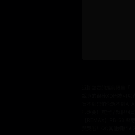
近期熱賣的經典限量「 【R
說真的很棒XD因為可以
買不到只怕你想不到A_A！
很想要！其實早就很想買
【REMAX】RB-S8
哭哭啦！QQ其他細節★