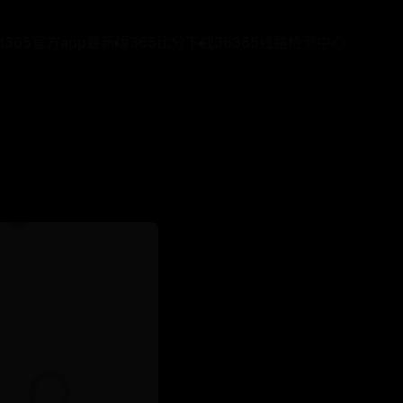
at365官方app最新版
365比分下载
36365线路检测中心