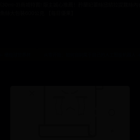
30ml-3)商城特賣! 版主誠心推薦！矜蘭妃蕾絲扭結拉提蠶絲內
魚絲大包裝600公克 【每日優果】
← 橄榄球世界杯
从零开始：如何自制属于自己的人工智能机器人 