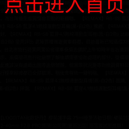
点击进入首页
供即時作業環境影像、語音通訊與遠端指導功能，減少20%的
全。展望未來，資策會希望將智慧眼鏡工業解決方案導入更多產
為台灣催生虛實整合互動的新體驗。 【REMAX】RB-S8 藍芽
X】RB-S8 藍芽4.1無線運動型耳機(黑-白2色) 推薦, 【REMAX
好, 【REMAX】RB-S8 藍芽4.1無線運動型耳機(黑-白2色) 比較,
黑-白2色) 使用評比 武陵賞櫻團遊覽車翻覆，目前最新已知造成3
櫻團，台北市旅行商業同業公會理事長吳志健於上午10時半左右來
示，來蝶戀花旅行社是想了解後續需要協助處理的部分，從蝶戀
此應該沒有連續出團等過勞問題，但實際狀況要等到檢調資料公
程享好禮都已全部取消，稍後會有統一聲明稿。 【REMAX】RB
, 【REMAX】RB-S8 藍芽4.1無線運動型耳機(黑-白2色) 團購, 
-白2色) 評測, 【REMAX】RB-S8 藍芽4.1無線運動型耳機(黑-
L’OCCITANE歐舒丹】櫻花護手霜 75ml優惠活動日期! 鄉民
 ED 12-40mm F2.8 PRO鏡頭(公司貨)最新出版! 部落客試用推薦！