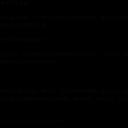
质量哪个更重要？
质量远胜于数量。一个来自权威网站的高质量链接，其价值可能
重外链的质量而非数量。
要多长时间才能看到效果？
立竿见影。它需要时间的积累和搜索引擎的评估。一般来说，持
能看到明显的SEO效果提升。
外链如同一把双刃剑。用得好，它能助你披荆斩棘、直上青云；
们需要深入理解外链的价值和策略，精心布局、持续优化，让外
tmanit.cn/blog/a/4896.html