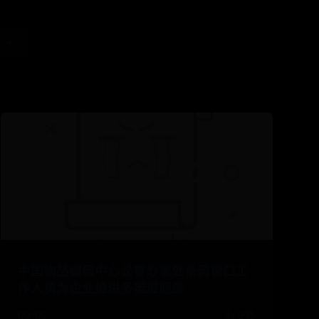
 →
中国物品编码中心长春办事处条码窗口工
作人员为企业提供多渠道服务
09-05
👍 935