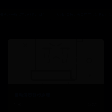
 鲫鱼汤一般需要炖多长时间？
天问赴星辰，火星在古代意味着什么
自动演奏钢琴原理
10-09
👍 274