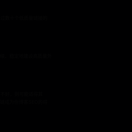
超过数十个低质量链接的
续、稳定地建设高质量外
用不好，则可能适得其
链成为你博客SEO的得