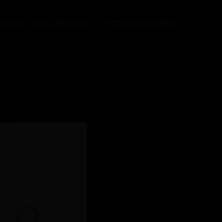
at365官方app最新版
365比分下载
36365线路检测中心