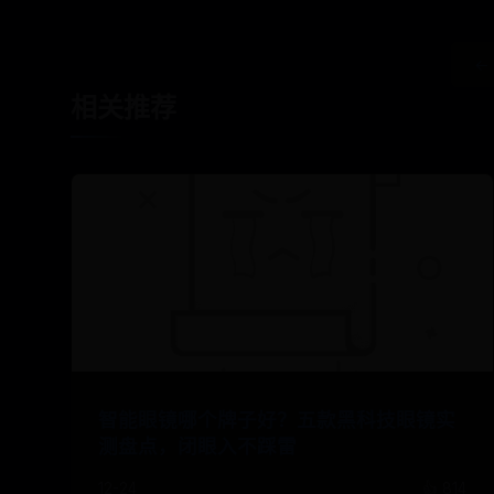
←
相关推荐
智能眼镜哪个牌子好？五款黑科技眼镜实
测盘点，闭眼入不踩雷
12-24
👍 814