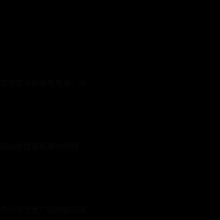
信任度与相关性考量，外
网站在搜索结果中的排
户引导至更广阔的知识海