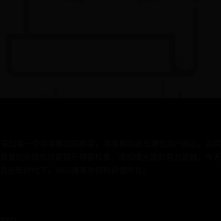
我深知每一个链接都如同桥梁，连接着网站与潜在用户的心。从
质量的外链依然是提升博客权重、增加曝光度的有力武器。今天
及在新时代下，SEO博客外链的价值所在。
SEO