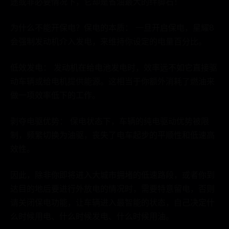
途或非必要情况下，它却是省油最大的绊脚石！
为什么不能开保电？保电的本质： 一旦开启保电，星耀8
会强制发动机介入发电，来维持你设定的电量百分比。
低效发电： 发动机在给电池发电时，效率远不如它直接驱
动车辆或给电机提供能源。这相当于你额外消耗了燃油来
做一项效率低下的工作。
剥夺电驱优势： 保电状态下，车辆的纯电驱动优势被限
制，频繁切换为油驱，丧失了电车起步的平顺性和低速高
效性。
因此，除非你即将进入大城市拥堵的低速路段，或者你到
达目的地后要进行外放电的情况时，需要特意留电，否则
请关闭保电功能，让车辆进入最智能的状态，自己决定什
么时候用电、什么时候发电、什么时候用油。