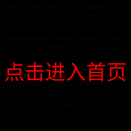
秘籍三：?始终使用“智能模式”驾驶！星耀8提供了纯电、
混动、增程等多种模式，但对于追求综合能耗最低的用户
来说，“智能模式”才是最省心的“金钥匙”。
智能模式的优势在哪？完美平衡： 智能模式是厂家工程师
经过无数测试后得出的最优解。它会根据你的油门深浅、
车速、电池电量和路况（如果开启了导航）实时切换：
点击进入首页
低速轻载： 几乎完全纯电驱动，零油耗。
急加速/高速超车： 电机和发动机一起发力，动力强劲且
效率高。
高速巡航： 大概率由发动机直接驱动，处于高效率工作区
间。
拒绝“瞎指挥”： 它避免了车主手动切换模式的滞后和不准