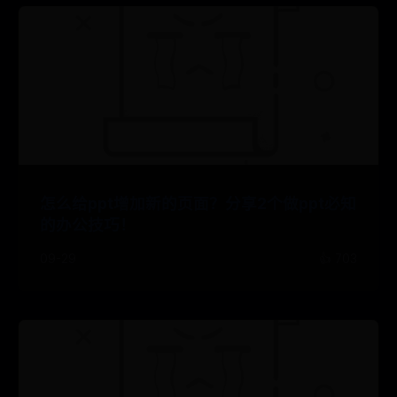
怎么给ppt增加新的页面？分享2个做ppt必知
的办公技巧！
09-29
👍 703