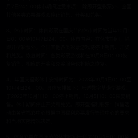
月7日24：00休市期间注意事项： 除即开型彩票外，全国
其他各类彩票游戏会停止销售、开奖和兑奖。
3、休市时间：体育彩票在国庆节的休市时间为当年10月1
日0：00至10月7日24：00。休市内容：在休市期间，除
即开型彩票外，全国其他各类彩票游戏将停止销售、开奖
和兑奖。恢复时间：各类彩票游戏将在10月8日0：00恢
复销售，相应的开奖和兑奖服务也将随之恢复。
4、年国庆福彩休市安排时间为：2023年10月1日0：00至
10月4日24：00。具体安排如下：乐透数字基诺型游戏：
于2023年10月1日0：00停止销售，10月5日0：00恢复销
售。休市期间停止开奖和兑奖。即开型福利彩票：销售活
动由各省福彩中心根据中国福利彩票发行管理中心的要求
和当地实际情况决定。
5、体育彩票在国庆节的休市时间一般为10月1日0：00至