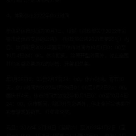
发行销售，定期电视开奖。
4、体彩休市2022年休市时间
年体彩休市时间为10月1日。根据《财政部关于2022年彩
票市场休市安排的公告》（财政部公告2021年第35号）内
容，体育彩票2022年国庆节休市时间为10月1日0：00至
10月4日24：00。休市期间，除即开型彩票外，停止全国
其他各类彩票游戏的销售、开奖和兑奖。
年1月29日0：00至2月7日24：00。休市时间。春节10
天，休市时间为2022年1月29日0：00至2月7日24：00。
国庆节4天，休市时间为2022年10月1日0：00至10月4日
24：00。休市期间，除即开型彩票外，停止全国其他类型
彩票游戏的销售、开奖和兑奖。
元旦：2022年12月31日（星期六）至2023年1月2日（星
期一）休市，1月3日（星期二）起照常开市。 春节：1月