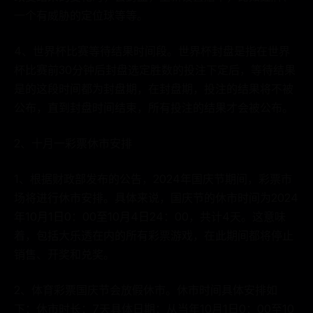
一个有威胁的定位球等等。
4、世界杯比赛等待结果时间段。世界杯封盘是指在世界
杯比赛前30分钟后封盘选定胜数的投注下定后，等待结果
是的这段时间都为封盘期，在封盘期，投注的结果将不被
公布，直到封盘时间结束，所有投注的结果才会被公布。
2、十月一彩票休市安排
1、根据财政部发布的公告，2024年国庆节期间，彩票市
场将进行休市安排。具体来说，国庆节的休市时间为2024
年10月1日0：00至10月4日24：00，共计4天。这意味
着，包括大乐透在内的所有彩票游戏，在此期间都将停止
销售、开奖和兑奖。
2、体育彩票国庆节会放假休市。休市时间具体安排如
下：休市时长：7天具体日期：从当年10月1日0：00至10