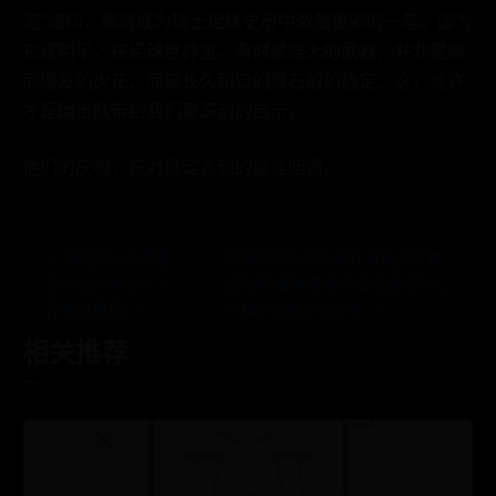
定”烙印，都将成为瑞士足球史册中浓墨重彩的一笔。因为
它证明了，在足球世界里，有时最强大的武器，并非是瞬
间爆发的火花，而是长久积淀的磐石般的稳定。这，或许
才是瑞士队带给我们最深刻的启示。
他们的庆祝，是对稳定表现的最佳回馈。
← 物流200斤需要
御剑情缘行者无疆任务箱灵位置
多少钱(200公斤大
都在哪 御剑情缘行者无疆任务七
件物流费用？)
个箱灵位置坐标分享 →
相关推荐