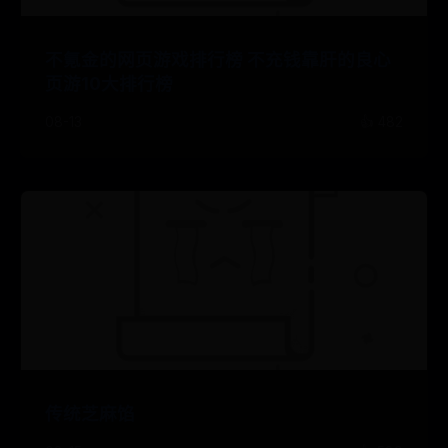
不氪金的网页游戏排行榜 不充钱靠肝的良心
页游10大排行榜
08-13
👍 482
传统芝麻馅