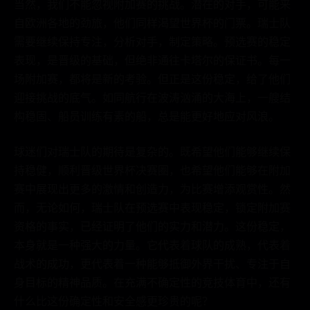
当然，我们不能忽视附加赛的挑战。潜在的对手，可能来
自欧洲各地的劲旅，他们同样渴望世界杯的门票。瑞士队
需要继续保持专注，分析对手，制定策略。预选赛的稳定
表现，是晋级的基础，但绝非通往卡塔尔的保证书。每一
场附加赛，都将是新的考验。但正是这份稳定，给了他们
迎接挑战的底气。如同航行在波涛汹涌的大海上，一艘结
构稳固、船员训练有素的船，总是能更好地应对风浪。
球迷们对瑞士队的期待是复杂的。既希望他们能够继续保
持稳健，顺利晋级世界杯决赛圈，也希望他们能够在附加
赛中展现出更多的激情和创造力，为比赛增添观赏性。然
而，无论如何，瑞士队在预选赛中表现稳定，锁定附加赛
资格的事实，已经证明了他们的实力和潜力。这份稳定，
本身就是一种强大的力量。它代表着球队的成熟，代表着
战术的成功，更代表着一种能够抵御外界干扰、专注于自
身目标的精神品质。在充满不确定性的竞技体育中，还有
什么比这份确定性和安全感更珍贵的呢？