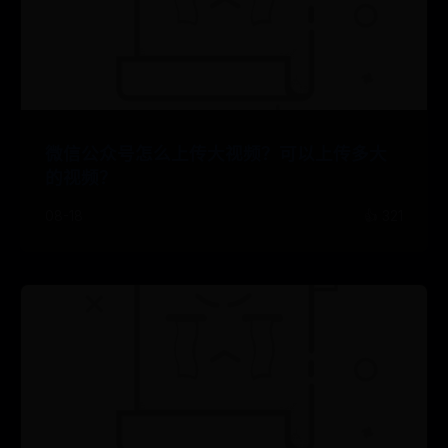
微信公众号怎么上传大视频？可以上传多大
的视频？
08-18
👍 321