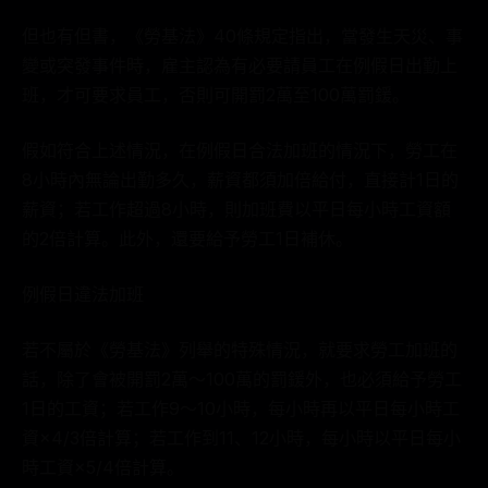
但也有但書，《勞基法》40條規定指出，當發生天災、事
變或突發事件時，雇主認為有必要請員工在例假日出勤上
班，才可要求員工，否則可開罰2萬至100萬罰鍰。
假如符合上述情況，在例假日合法加班的情況下，勞工在
8小時內無論出勤多久，薪資都須加倍給付，直接計1日的
薪資；若工作超過8小時，則加班費以平日每小時工資額
的2倍計算。此外，還要給予勞工1日補休。
例假日違法加班
若不屬於《勞基法》列舉的特殊情況，就要求勞工加班的
話，除了會被開罰2萬～100萬的罰鍰外，也必須給予勞工
1日的工資；若工作9～10小時，每小時再以平日每小時工
資×4/3倍計算；若工作到11、12小時，每小時以平日每小
時工資×5/4倍計算。