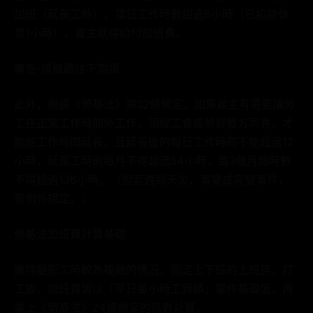
加班（延長工時），當日工作時數超過8小時（已扣除休
息1小時），雇主就得給付加班費。
廣告-請繼續往下閱讀
此外，根據《勞基法》第32條規定，如果雇主有需要讓勞
工在正常工作時間外工作，須經工會或勞資雙方同意，才
能將工作時間延長。且延長後的每日工作時間不能超過12
小時，延長工時則每月不得超過54小時、每3個月總時數
不得超過138小時。（但若遇到天災、事變或突發事件，
有例外規定。）
勞基法加班費計算基礎
撇除變形工時較為複雜的情況，固定上下班的上班族、打
工族，加班費皆以「平日每小時工資額」當作基礎值，再
乘上《勞基法》24條規定的倍數計算。