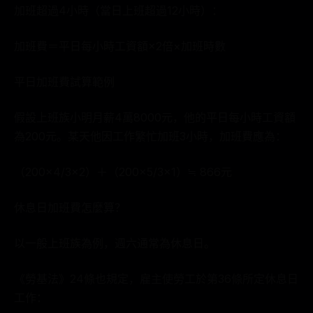
加班超過4小時（當日上班超過12小時）：
加班費＝平日每小時工資額×2倍×加班時數
平日加班費試算範例
假設上班族小明月薪4萬8000元，他的平日每小時工資額
為200元。某天他因工作繁忙加班3小時，加班費應為：
（200×4/3×2）＋（200×5/3×1）≒ 866元
休息日加班費怎麼算？
以一般上班族為例，週六通常為休息日。
《勞基法》24條也規定，雇主使勞工於第36條所定休息日
工作：