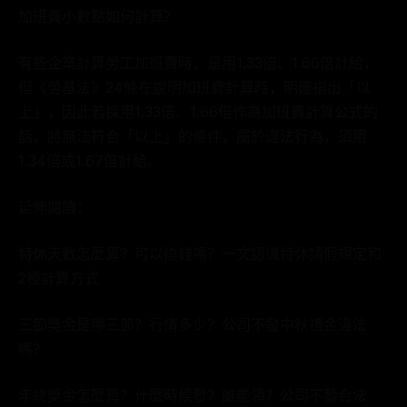
加班費小數點如何計算？
有些企業計算勞工加班費時，是用1.33倍、1.66倍計給，
但《勞基法》24條在說明加班費計算時，明確指出「以
上」，因此若採用1.33倍、1.66倍作為加班費計算公式的
話，將無法符合「以上」的條件，屬於違法行為，須用
1.34倍或1.67倍計給。
延伸閱讀：
特休天數怎麼算？可以換錢嗎？一文認識特休請假規定和
2種計算方式
三節獎金是哪三節？行情多少？公司不發中秋禮金違法
嗎？
年終獎金怎麼算？什麼時候發？誰能領？公司不發合法