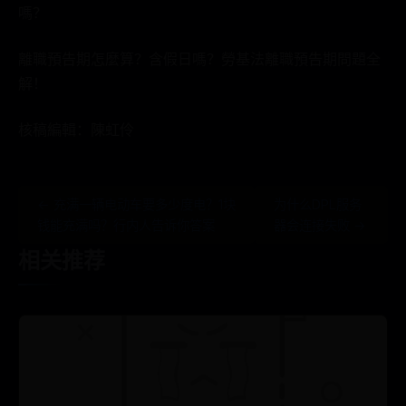
嗎？
離職預告期怎麼算？含假日嗎？勞基法離職預告期問題全
解！
核稿編輯：陳虹伶
← 充满一辆电动车要多少度电？1块
为什么DPL服务
钱能充满吗？行内人告诉你答案
器会连接失败 →
相关推荐