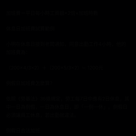
加班費＝平日每小時工資額×2倍×加班時數
休息日加班費試算範例
小明在休息日接到老闆通知，同意出勤工作4小時，他的
加班費為：
（200×4/3×2）＋（200×5/3×2）≒ 1200元
例假日加班費怎麼算？
依照《勞基法》36條規定，勞工每7日中應有2日休息，其
中一日為例假，一日為休息日，即「一例一休」。例假日
必須讓員工休息，若出勤就違法。
例假日合法加班