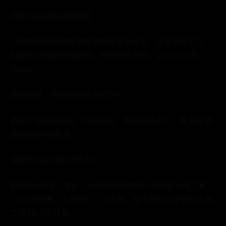
例假日加班費試算範例
小明在例假日接獲老闆通知有緊急狀況，同意出勤工作，
但僅30分鐘就排除狀況。他的加班費為：200×8小時＝
1600元。
國定假日、特休加班費怎麼算？
若勞工在國定假日、特休加班，無論出勤多久，雇主都須
直接給付1日薪資。
國定假日加班費計算方式
超過8小時後，第9、10小時加班費再以平日每小時工資
×4/3倍計算；工作到11、12小時，每小時則以平日每小時
工資×5/4倍計算。