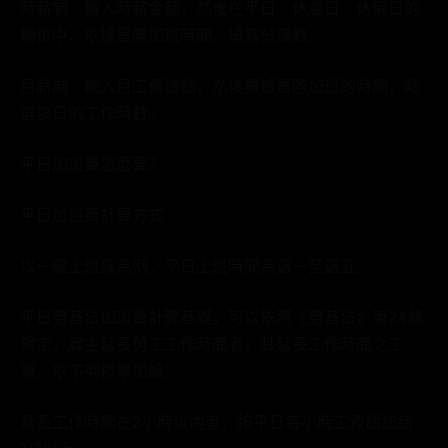
時薪制：輸入時薪金額，然後在平日、休息日、休假日的
欄位中，依據實際加班時間，填寫分鐘數。
月薪制：輸入月工資總額，然後根據實際加班的時間，點
選該日的工作時數。
平日加班費怎麼算？
平日加班費計算方式
以一般上班族為例，平日上班時間為週一至週五。
平日勞基法加班費計算基礎，可以依照《勞基法》第24條
規定，雇主延長勞工工作時間者，其延長工作時間之工
資，依下列標準加給：
延長工作時間在2小時以內者，按平日每小時工資額加給