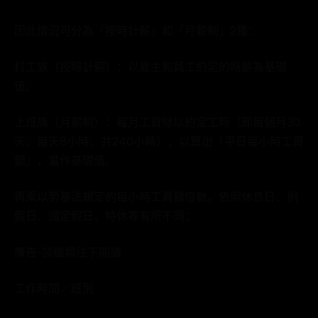
因此情況可分為「按時計薪」和「月薪制」2種：
打工族（按時計薪）：以雇主和員工約定的時薪為基礎
值。
上班族（月薪制）：每月工資除以約定工時（即每個月30
天、每天8小時，共240小時），以算出「平日每小時工資
額」，當作基礎值。
再乘以勞基法規定的每小時工資額倍數，依照休息日、例
假日、國定假日、特休等有所不同：
廣告-請繼續往下閱讀
工作時間／班別