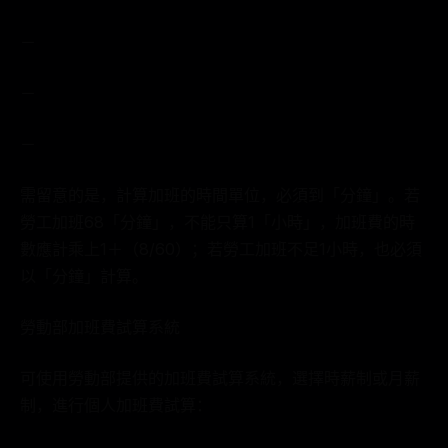
－
－
－
需留意的是，計算加班的時間單位，必須到「分鐘」。若
勞工加班68「分鐘」，不能只算1「小時」，加班費的時
數應計乘上1＋（8/60）；若勞工加班不足1小時，也必須
以「分鐘」計算。
勞動部加班費試算系統
可使用勞動部提供的加班費試算系統，選擇時薪制或月薪
制，進行個人加班費試算：