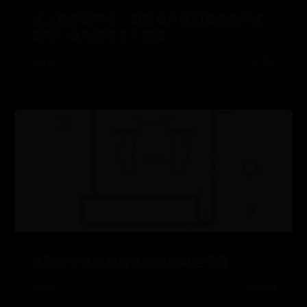
线上频频被单杀，碰到芈月我们真的束手无
策吗？我只推荐三个英雄
02-10
👍 751
获取用于注册和通话的虚拟电话号码
01-26
👍 539