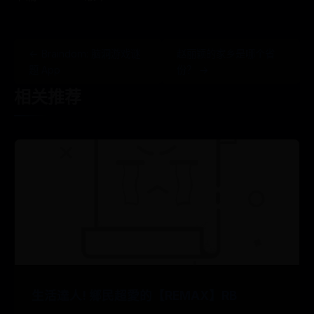
← ‎Braindom: 脑洞游戏谜
赵丽颖的家乡是哪个省
题 App
份？ →
相关推荐
生活達人! 鄉民超愛的【REMAX】RB