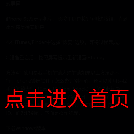
式屏幕
iPhone 6s及更早机型：长按主屏幕按钮+侧边按钮，直到
出现恢复模式屏幕
4.在iTunes/Finder中选择"恢复"选项，等待过程完成。
5.设备重启后，按照屏幕提示重新设置iPhone。
方法4：使用易我手机解锁大师解锁如果以上方法都不
行，iphone锁屏锁住了怎么办？别担心，还可以使用易我
手机解锁大师（EaseUS MobiUnlock）来解决此问题。
点击进入首页
易我手机解锁大师是一款iOS解锁工具，可帮您移除各种
类型的屏幕密码，包括4位数密码、6位数密码、触摸
ID、面部识别码。下面是操作步骤：
下载Windows版本