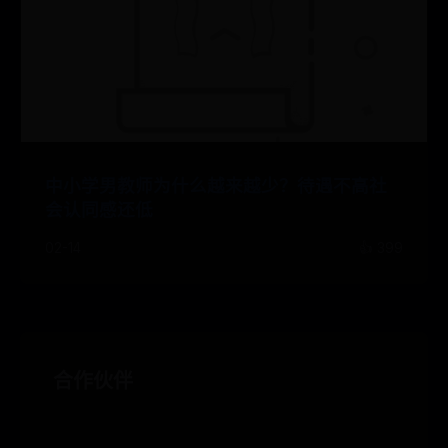
中小学男教师为什么越来越少？待遇不高社
会认同感还低
02-14
👍 399
合作伙伴