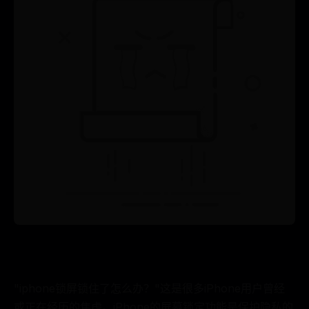
"iphone锁屏锁住了怎么办？"这是很多iPhone用户曾经
或正在经历的焦虑。iPhone的屏幕锁定功能是保护隐私的