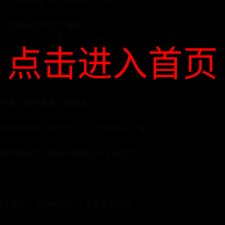
开“系统设备”或“其他设备”分支。
项，右键点击并选择“属性”。
点击进入首页
”标签页中，可以找到主板型号。
你更方便地查看主板信息。
看软件，如“CPU-Z”、“HWiNFO”等。
软件都会在主界面中直接显示主板型号。
入输出系统，其中也包含了主板型号信息。