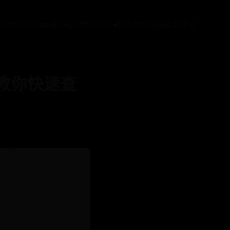
at365官方app最新版
365比分下载
36365线路检测中心
步教你快速查