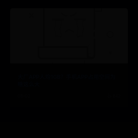
大厂APP人均1GB？手机APP占用空间为
啥这么大
08-02
👍 842