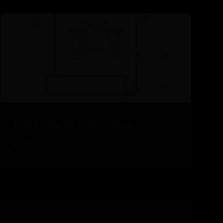
±´ÄÉÀû Benelli 302 Touring
02-14
👍 365