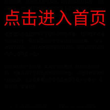
级淘汰赛。 然而进入淘汰赛后，她们仿佛脱胎换骨。 1/8
决赛中，她们通过点球大战淘汰了上届季军美国队。 1/4
点击进入首页
决赛，她们又逆转了实力强劲的法国队。 这种从惨败到连
胜强敌的转变，成为了本届赛事最大的看点之一。
墨西哥队的晋级则体现了团队足球的力量。 她们在不被看
好的情况下，凭借坚固的防守和关键时刻的沉着，一步步
创造了历史。 点球大战五罚全中的表现，足以证明这支球
队的心理有多么强大。
四强球队的产生过程，充满了以弱胜强、绝处逢生的戏
码，完美诠释了足球比赛的不可预测性。 法国队和意大利
队的出局，让本届赛事的冠军归属充满了更大的悬念。返
回搜狐，查看更多
← 灵山奇缘如何摆摊 摆
涉案2亿元！这伙“瑶医传