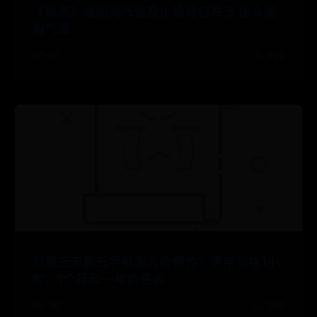
《饥荒》速刷淘气值及小偷背包方法 怎么刷
淘气值
07-10
👍 999
阿里云无影云手机怎么收费的？费用价格1小
时、1个月和一年价格表
06-30
👍 508