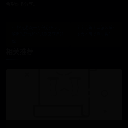
希望你多分享。
← 橙光游戏一万积分多少 了
宝宝完美头型怎么睡？
解橙光游戏积分规则及获得途
多大才可以睡枕头？
径
→
相关推荐