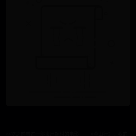
👀🦒之前看过一部丧尸题材的电影——《釜山行》，我的