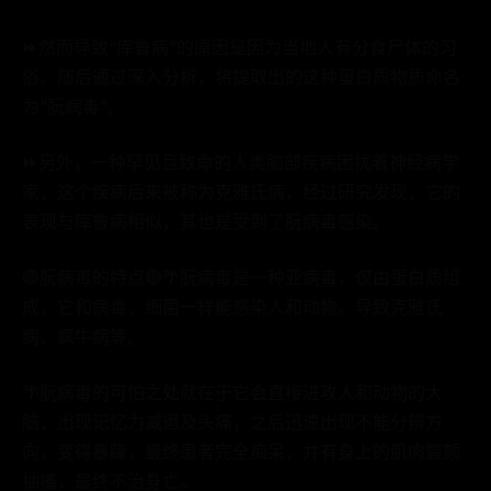
⏩然而导致“库鲁病”的原因是因为当地人有分食尸体的习
俗。随后通过深入分析，将提取出的这种蛋白质物质命名
为“朊病毒”。
⏩另外，一种罕见且致命的人类脑部疾病困扰着神经病学
家，这个疾病后来被称为克雅氏病，经过研究发现，它的
表现与库鲁病相似，其也是受到了朊病毒感染。
🔴朊病毒的特点🔴🌴朊病毒是一种亚病毒，仅由蛋白质组
成，它和病毒、细菌一样能感染人和动物。导致克雅氏
病、疯牛病等。
🌴朊病毒的可怕之处就在于它会直接进攻人和动物的大
脑，出现记忆力减退及头痛，之后迅速出现不能分辨方
向，变得暴躁，最终患者完全痴呆，并有身上的肌肉震颤
抽搐，最终不治身亡。