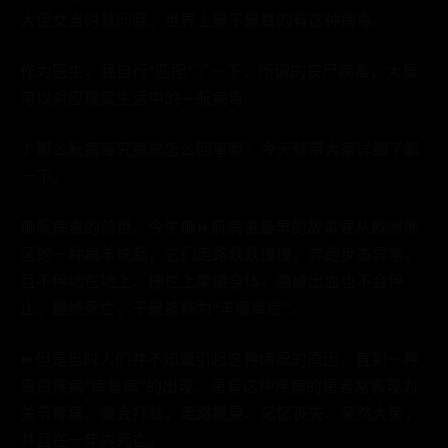
大侄女当时就问我，世界上是不是真的有这种病毒。
作为医生，我自行“匹配”了一下，所谓的丧尸病毒，大概
可以对应现实生活中的—朊病毒。
🚩那么朊病毒究竟是怎么回事呢？今天就带大家详细了解
一下。
🔴朊病毒的前世、今生🔴⏩朊病毒最早的故事要从欧洲地
区的一种病羊说起，它们走路跌跌撞撞，奔跑步态异常，
且不停地在地上、栅栏上摩擦身体，磨破出血也不会停
止，最终死亡，于是被称为“羊瘙痒症”。
⏩但是当时人们并不知道引起这种情况的原因。直到一种
离奇疾病“库鲁病”的出现，患有这种疾病的患者常表现为
关节疼痛、腿会打战，走路摇晃、记忆丧失、突然大笑，
并且在一年内死亡。