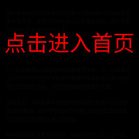
🔴朊病毒的防治疗🔴😨目前主要认为朊病毒的发病途径主
要有遗传性、食用污染的肉类以及医源性感染。由于目前
目前尚没有有效的治疗方法。
点击进入首页
😨并且常规的消毒方法对朊病毒无效，所以预防是防止朊
病毒感染的首要手段。
🙋一方面要防止经献血或捐献器官而传播，另一方面要防
止在外科手术时因污染的手术器械和用具消毒灭菌不彻底
而引起医源性感染，对污染物做好彻底高压灭菌。
🙌🙌另外，对从有疯牛病发生的国家进口的活牛(包括胚
胎)及其制品，必须严格地进行特殊检疫及全面追踪调查，
以加强监测工作防止输入性感染。
👫希望这篇科普能对你有用，如果你觉得这篇文章不错，